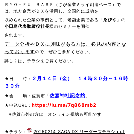
ＲＹＯ－ＦＵ ＢＡＳＥ（さが産業ミライ創造ベース）で
は、地方企業がＤＸを活用し、全国的に成功を
収められた企業の事例として、老舗企業である「
ゑびや
」の
小田島代表取締役社長
様のセミナーを開催
されます。
データ分析やＤＸに興味がある方は、必見の内容とな
っております
ので、ぜひご参加ください。
詳しくは、チラシをご覧ください。
２月１４日（金） １４時３０分～１６時
★日 時：
３０分
佐嘉神社記念館
★会 場：佐賀市「
」
https://lu.ma/7q868mb2
★申込URL：
※
佐賀市外の方は、オンライン視聴も可能
です
★チラシ：
20250214_SAGA DX リーダーズチラシ.pdf