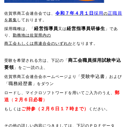
令和７年４月１日
採用
正職員
佐賀県商工会連合会では、
の
を募集
しております。
経営指導員
経営指導員研修生
採用職種は、「
又は
」であ
り、
勤務地は佐賀県内の
商工会もしくは県連合会のいずれか
となります。
商工会
職員採用試験申込
受験を希望される方は、下記の「
要領
」をご一読の上、
受験申込書
佐賀県
商工会連合会ホームページより「
」および
職務経歴書
「
」をダウン
郵
ロードし、マイクロソフトワードを用いてご入力のうえ、
送
（
２月６日必着
）
ご持参（２月６日１７時まで）
もしくは
ください。
その他の詳しい内容につきましては、下記のＰＤＦデータ