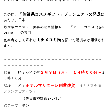
「佐賀県コスメギフト」プロジェクトの発足
この度、
に
あたり、日本
最大級のコスメ・美容の総合情報サイト「アットコスメ（@c
osme）」の共同
山田メユミ氏
創業者として著名な
を招いた講演会が開催され
ます。
＝＝＝＝＝＝＝＝＝＝＝＝＝＝＝＝＝＝＝＝＝＝＝＝＝＝＝
＝＝＝＝＝＝＝＝＝＝＝
２月３日（月）
１４時００分～
◎日 時：令和７年
１
５時１０分
ホテルマリターレ創世佐賀
◎場 所：
４Ｆ大宴会場
グランデピアッツァ
（佐賀市神野東2-5-15）
◎テーマ・講師：