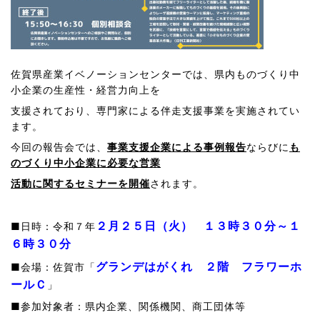
佐賀県産業イベノーションセンターでは、県内ものづくり中
小企業の生産性・経営力向上を
支援されており、専門家による伴走支援事業を実施されてい
ます。
今回の報告会では、
事業支援企業による事例報告
ならびに
も
のづくり中小企業に必要な営業
活動に関するセミナーを開催
されます。
２月２５日（火）
１３時３０分～１
■日時：令和７年
６時３０分
グランデはがくれ ２階 フラワーホ
■会場：佐賀市「
ールＣ
」
■参加対象者：県内企業、関係機関、商工団体等