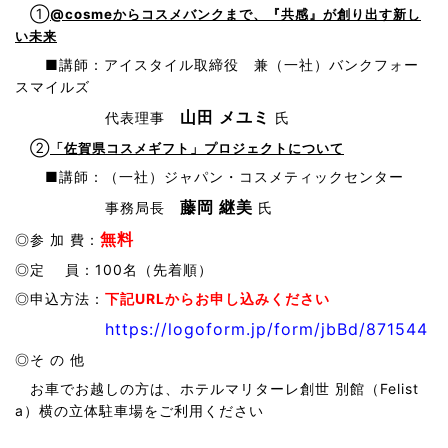
①
@cosmeからコスメバンクまで、『共感』が創り出す新し
い未来
■講師：アイスタイル取締役 兼（一社）バンクフォー
スマイルズ
山田 メユミ
代表理事
氏
②
「佐賀県コスメギフト」プロジェクトについて
■講師：（一社）ジャパン・コスメティックセンター
藤岡 継美
事務局長
氏
無料
◎参 加 費：
◎定 員：100名（先着順）
◎申込方法：
下記URLからお申し込みください
https://logoform.jp/form/jbBd/871544
◎そ の 他
お車でお越しの方は、ホテルマリターレ創世 別館（Felist
a）横の立体駐車場をご利用ください