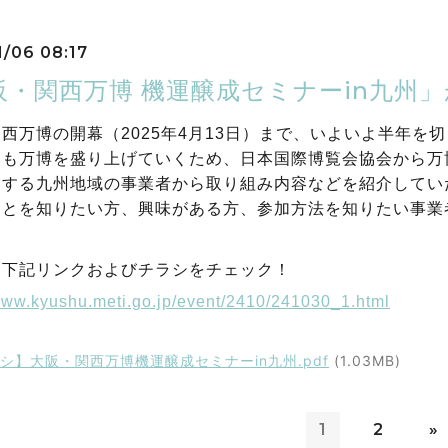
1/06 08:17
阪・関西万博 機運醸成セミナーin九州
西万博の開幕（2025年4月13日）まで、いよいよ半年を
らも万博を盛り上げていくため、日本国際博覧会協会から万
加する九州地域の事業者から取り組み内容などを紹介してい
ことを知りたい方、興味がある方、参加方法を知りたい事業
は下記リンクおよびチラシをチェック！
/www.kyushu.meti.go.jp/event/2410/241030_1.html
シ】大阪・関西万博機運醸成セミナーin九州.pdf
(1.03MB)
1
2
»