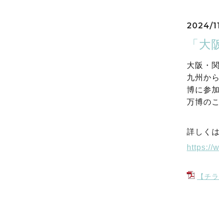
2024/1
「大
大阪・関
九州か
博に参
万博の
詳しく
https:/
【チラ