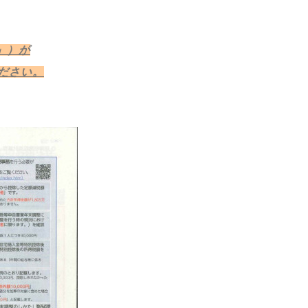
」）が
ださい。