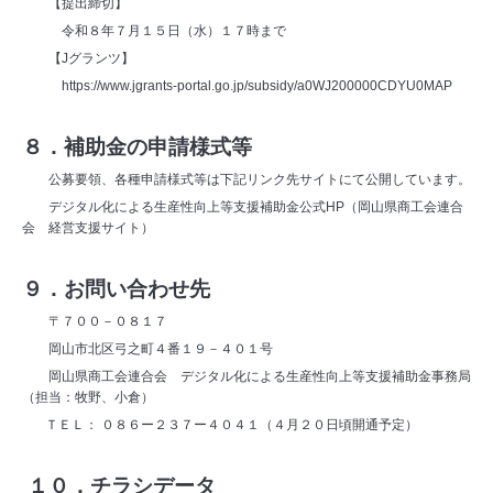
【提出締切】
令和８年７月１５日（水）１７時まで
【Jグランツ】
https://www.jgrants-portal.go.jp/subsidy/a0WJ200000CDYU0MAP
８．補助金の申請様式等
公募要領、各種申請様式等は下記リンク先サイトにて公開しています。
デジタル化による生産性向上等支援補助金公式
HP
（岡山県商工会連合
会 経営支援サイト）
９．お問い合わせ先
〒７００－０８１７
岡山市北区弓之町４番１９－４０１号
岡山県商工会連合会 デジタル化による生産性向上等支援補助金事務局
（担当：牧野、小倉）
ＴＥＬ： ０８６ー２３７ー４０４１
（４月２０日頃開通予定）
１０．チラシデータ