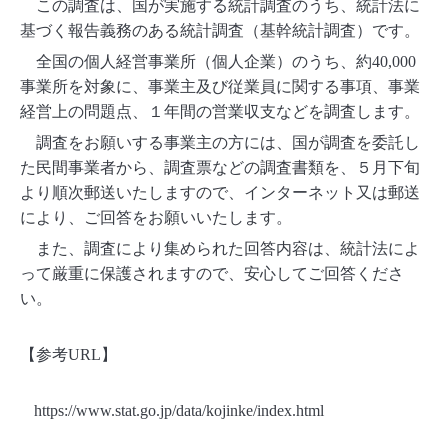
この調査は、国が実施する統計調査のうち、統計法に
基づく報告義務のある統計調査（基幹統計調査）です。
全国の個人経営事業所（個人企業）のうち、約
40,000
事業所を対象に、事業主及び従業員に関する事項、事業
経営上の問題点、１年間の営業収支などを調査します。
調査をお願いする事業主の方には、国が調査を委託し
た民間事業者から、調査票などの調査書類を、５月下旬
より順次郵送いたしますので、インターネット又は郵送
により、ご回答をお願いいたします。
また、調査により集められた回答内容は、統計法によ
って厳重に保護されますので、安心してご回答くださ
い。
【参考
URL
】
https://www.stat.go.jp/data/kojinke/index.html