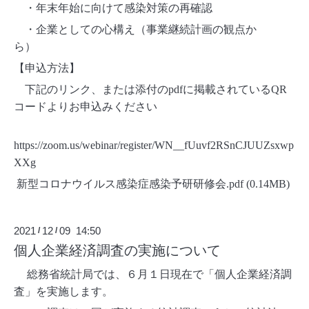
・年末年始に向けて感染対策の再確認
・企業としての心構え（事業継続計画の観点か
ら）
【申込方法】
下記のリンク、または添付の
pdf
に掲載されている
QR
コードよりお申込みください
https://zoom.us/webinar/register/WN__fUuvf2RSnCJUUZsxwp
XXg
新型コロナウイルス感染症感染予研研修会.pdf
(0.14MB)
2021
12
09 14:50
/
/
個人企業経済調査の実施について
総務省統計局では、６月１日現在で「個人企業経済調
査」を実施します。