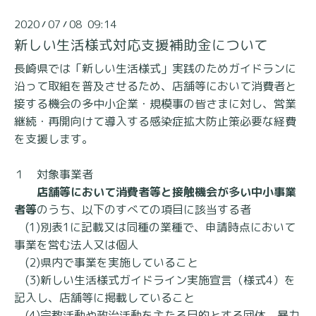
2020
07
08 09:14
/
/
新しい生活様式対応支援補助金について
長崎県では「新しい生活様式」実践のためガイドランに
沿って取組を普及させるため、
店舗等において消費者と
接する機会の多中小企業・規模事の皆さまに対し、
営業
継続・再開向けて導入する感染症拡大防止策必要な経費
を支援します。
１ 対象事業者
店舗等において消費者等と接触機会が多い中小事業
者等
のうち、以下のすべての項目に該当する者
(1)
別表1
に記載又は同種の業種で、申請時点において
事業を営む法人又は個人
(2)県内で事業を実施していること
(3)新しい生活様式ガイドライン実施宣言（
様式4
）を
記入し、店舗等に掲載していること
(4)宗教活動や政治活動を主たる目的とする団体、暴力