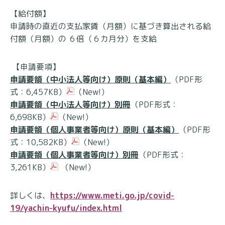
【給付額】
申請時の直近の支払家賃（月額）に基づき算出される給
付額（月額）の ６倍（６カ月分）を支給
【申請要項】
申請要領（中小法人等向け）原則（基本編）
（PDF形
式：6,457KB）
（New!）
申請要領（中小法人等向け）別冊
（PDF形式：
6,698KB）
（New!）
申請要領（個人事業者等向け）原則（基本編
）
（PDF形
式：10,582KB）
（New!）
申請要領（個人事業者等向け）別冊
（PDF形式：
3,261KB）
（New!）
詳しくは、
https://www.meti.go.jp/covid-
19/yachin-kyufu/index.html