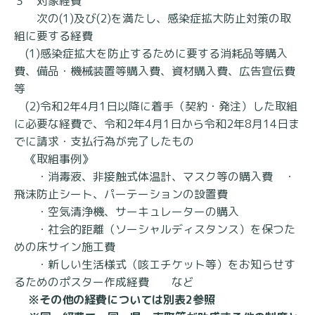
３ 対象経費
次の(1)及び(2)を満たし、感染症拡大防止対策の取
組に要する経費
(1)感染症拡大を防止するために要する消耗品等購入
費、備品・機械装置等購入費、資材購入費、広告宣伝費
等
(2)令和2年4月1日以降に着手（契約・発注）した取組
に必要な経費で、令和2年4月1日から令和2年8月14日ま
でに請求・支払行為が完了したもの
《取組事例》
・消毒液、非接触式体温計、マスク等の購入費 ・
飛沫防止シート、パーテーションの設置費
・空気清浄機、サーキュレーターの購入
・社会的距離（ソーシャルディスタンス）を保つた
めの床サイン施工費
・新しい生活様式（咳エチケット等）をお知らせす
るためのポスター作成経費 など
※その他の経費については
別表2
参照