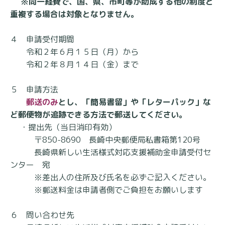
※同一経費で、国、県、市町等が助成する他の制度と
重複する場合は対象となりません。
４ 申請受付期間
令和２年６月１５日（月）から
令和２年８月１４日（金）まで
５ 申請方法
郵送のみ
とし、「簡易書留」や「レターパック」な
ど郵便物が追跡できる方法で郵送してください。
・提出先（当日消印有効）
〒850-8690 長崎中央郵便局私書箱第120号
長崎県新しい生活様式対応支援補助金申請受付セ
ンター 宛
※差出人の住所及び氏名を必ずご記入ください。
※郵送料金は申請者側でご負担をお願いします
６ 問い合わせ先