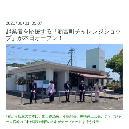
2021
06
01 09:07
/
/
起業者を応援する「新富町チャレンジショッ
プ」が本日オープン！
↑右から店主の宮本氏、出口副議長、小嶋町長、井崎商工会長、
テゲバジャ
ーロ宮崎の二村代表取締役の５名がテープカットを行う様子。