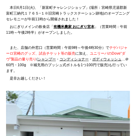
本日6月1日(火)、「新富町チャレンジショップ」(場所：宮崎県児湯郡新
富町三納代１７６５−１※旧宮崎トラックステーション跡地)のオープニング
セレモニーが午前11時から開催されました！
おにぎりメインの飲食店「
有機米農家 おにぎり宮本
」（営業時間：午前
11時～午後2時半）がオープンしました。
また、店舗の外窓口（営業時間：午前9時～午後4時30分）で
テゲバジャ
ーロ宮崎のグッズ、試合チケット等の販売
に加え、
ユニリーバのDove“ダ
ヴ”製品の量り売り
(
シャンプー
・
コンディショナー
・
ボディウォッシュ
…＠
60円・100g ※補充用のプッシュ式ボトルを1つ100円で販売)も行ってい
ます。
是非お越しください！