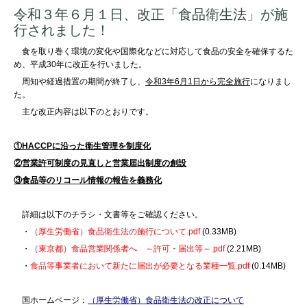
令和３年６月１日、改正「食品衛生法」が施
行されました！
食を取り巻く環境の変化や国際化などに対応して食品の安全を確保するた
め、平成30年に改正を行いました。
周知や経過措置の期間が終了し、
令和3年6月1日から完全施行
になりまし
た。
主な改正内容は以下のとおりです。
①HACCPに沿った衛生管理を制度化
②営業許可制度の見直しと営業届出制度の創設
③食品等のリコール情報の報告を義務化
詳細は以下のチラシ・文書等をご確認ください。
・
（厚生労働省）食品衛生法の施行について.pdf
(0.33MB)
・
（東京都）食品営業関係者へ ～許可・届出等～.pdf
(2.21MB)
・
食品等事業者において新たに届出が必要となる業種一覧.pdf
(0.14MB)
国ホームページ
：
（厚生労働省）食品衛生法の改正について