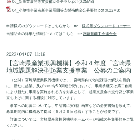
06_新事業展開等支援補助金チラシ.pdf
(0.25MB)
04_小規模事業者新事業展開等支援補助金公募要領.pdf
(0.22MB)
申請様式のダウンロードはこちらから =>
様式等ダウンロードコーナー
当補助金の詳細な情報についてはこちら =>
宮崎県商工会連合会
2022
04
07 11:18
/
/
【宮崎県産業振興機構】令和４年度「宮崎県
地域課題解決型起業支援事業」公募のご案内
（公財）宮崎県産業振興機構では、、宮崎県内で地域課題の解決を目的
に、新たに起業、及びsociety5.0関連分野において、事業承継又は第二創業
により新たに事業を実施される方を対象として、起業支援金の交付及び事業
立ち上げに関する相談に対応しています。
事業への応募については、申請書に実施計画書などの必要書類を添えて、
募集期間内に機構あて提出（５月２５日必着）することが必要です。
詳細については、宮崎県産業振興機構ホームぺージ掲載の募集要領をご覧
ください。