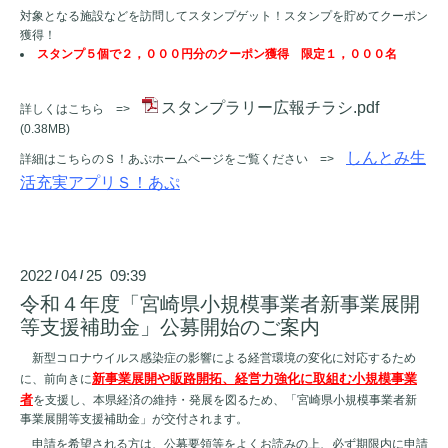
対象となる施設などを訪問してスタンプゲット！スタンプを貯めてクーポン
獲得！
スタンプ５個で２，０００円分のクーポン獲得 限定１，０００名
スタンプラリー広報チラシ.pdf
詳しくはこちら =>
(0.38MB)
しんとみ生
詳細はこちらのＳ！あぷホームページをご覧ください =>
活充実アプリＳ！あぷ
2022
04
25 09:39
/
/
令和４年度「宮崎県小規模事業者新事業展開
等支援補助金」公募開始のご案内
新型コロナウイルス感染症の影響による経営環境の変化に対応するため
新事業展開や販路開拓、経営力強化に取組む小規模事業
に、前向きに
者
を支援し、本県経済の維持・発展を図るため、「宮崎県小規模事業者新
事業展開等支援補助金」が交付されます。
申請を希望される方は、公募要領等をよくお読みの上、必ず期限内に申請