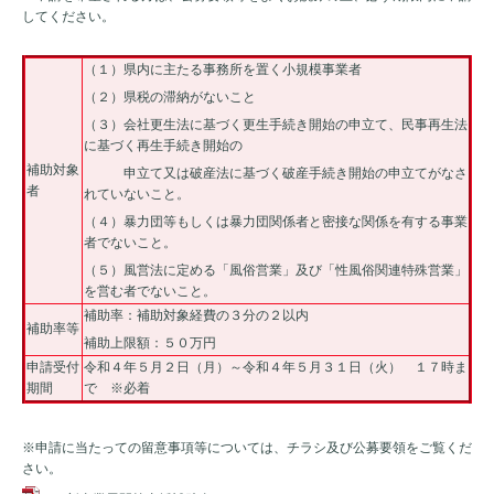
してください。
（１）県内に主たる事務所を置く小規模事業者
（２）県税の滞納がないこと
（３）会社更生法に基づく更生手続き開始の申立て、民事再生法
に基づく再生手続き開始の
補助対象
申立て又は破産法に基づく破産手続き開始の申立てがなさ
者
れていないこと。
（４）暴力団等もしくは暴力団関係者と密接な関係を有する事業
者でないこと。
（５）風営法に定める「風俗営業」及び「性風俗関連特殊営業」
を営む者でないこと。
補助率：補助対象経費の３分の２以内
補助率等
補助上限額：５０万円
申請受付
令和４年５月２日（月）～令和４年５月３１日（火） １７時ま
期間
で ※必着
※申請に当たっての留意事項等については、チラシ及び公募要領をご覧くだ
さい。