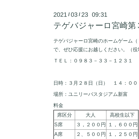
2021
03
23 09:31
/
/
テゲバジャーロ宮崎第
テゲバジャーロ宮崎のホームゲーム（
で、ぜひ応援にお越しください。（役
ＴＥＬ：０９８３－３３－１２３１
日時：３月２８日（日） １４：００
場所：ユニリーバスタジアム新富
料金
席区分
大人
高校生以下
S席
３，２００円
１，６００円
A席
２、５００円
１，２５０円