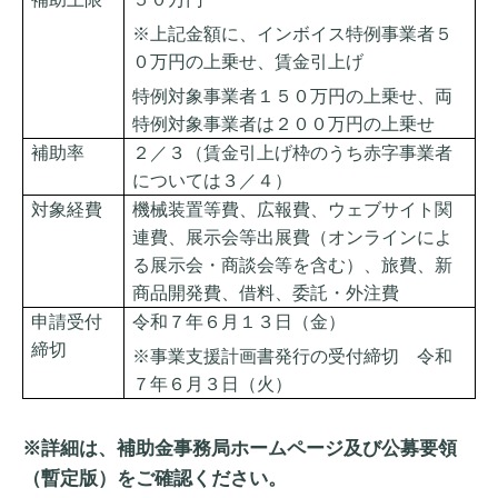
※上記金額に、インボイス特例事業者５
０万円の上乗せ、賃金引上げ
特例対象事業者１５０万円の上乗せ、両
特例対象事業者は２００万円の上乗せ
補助率
２／３（賃金引上げ枠のうち赤字事業者
については３／４）
対象経費
機械装置等費、広報費、ウェブサイト関
連費、展示会等出展費（オンラインによ
る展示会・商談会等を含む）、旅費、新
商品開発費、借料、委託・外注費
申請受付
令和７年６月１３日（金）
締切
※事業支援計画書発行の受付締切 令和
７年６月３日（火）
※詳細は、補助金事務局ホームページ
及び公募要領
（暫定版）をご確認ください。