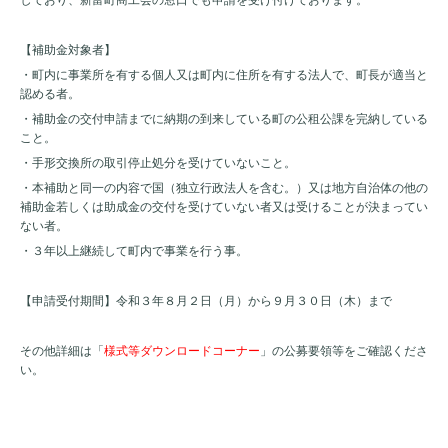
【補助金対象者】
・町内に事業所を有する個人又は町内に住所を有する法人で、町長が適当と
認める者。
・補助金の交付申請までに納期の到来している町の公租公課を完納している
こと。
・手形交換所の取引停止処分を受けていないこと。
・本補助と同一の内容で国（独立行政法人を含む。）又は地方自治体の他の
補助金若しくは助成金の交付を受けていない者又は受けることが決まってい
ない者。
・３年以上継続して町内で事業を行う事。
【申請受付期間】令和３年８月２日（月）から９月３０日（木）まで
その他詳細は「
様式等ダウンロードコーナー
」の公募要領等をご確認くださ
い。