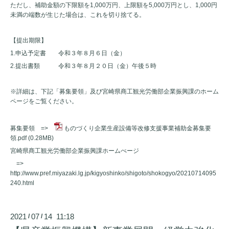
ただし、補助金額の下限額を1,000万円、上限額を5,000万円とし、1,000円
未満の端数が生じた場合は、これを切り捨てる。
【提出期限】
1.申込予定書 令和３年８月６日（金）
2.提出書類 令和３年８月２０日（金）午後５時
※詳細は、下記「募集要領」及び宮崎県商工観光労働部企業振興課のホーム
ページをご覧ください。
募集要領 =>
ものづくり企業生産設備等改修支援事業補助金募集要
領.pdf
(0.28MB)
宮崎県商工観光労働部企業振興課ホームぺージ
=>
h
ttp://www.pref.miyazaki.lg.jp/kigyoshinko/shigoto/shokogyo/20210714095
240.html
2021
07
14 11:18
/
/