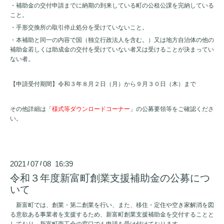
・補助金の交付申請までに納期の到来している町の公租公課を完納している
こと。
・手形交換所の取引停止処分を受けていないこと。
・本補助と同一の内容で国（独立行政法人を含む。）又は地方自治体の他の
補助金若しくは助成金の交付を受けていない者又は受けることが決まってい
ない者。
【申請受付期間】令和３年８月２日（月）から９月３０日（木）まで
その他詳細は「
様式等ダウンロードコーナー
」の公募要領等をご確認くださ
い。
2021
07
08 16:39
/
/
令和３年度新富町創業支援補助金の公募につ
いて
新富町では、創業・第二創業を行い、また、移住・定住や空き家解消を図
る意欲ある事業者を支援するため、新富町創業支援補助金を交付することと
しており、新富町商工会の窓口でも申請を受け付けております。