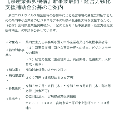
【県産業振興機構】新事業展開・経営力強化
支援補助金公募のご案内
新型コロナウイルス感染症等の影響等による経営環境の変化に対応するた
めの県内中小企業者のビジネスモデルの転換や販路拡大等を支援するため、
（公財）宮崎県産業振興機構が、下記のとおり「新事業展開・経営力強化支
援補助金」の申請を公募しています。
＜対象者＞
県内に主たる事務所を置く中小企業者又は小規模事業者等
（１）新事業展開（新たな事業分野への進出、ビジネスモデ
＜補助対象事
ルの転換）
業＞
（２）経営力強化（生産性向上、商品開発、販路拡大、人材
育成・確保）
＜補助率＞
補助対象経費の３分の２以内
＜補助限度額
３００万円（連携型は５００万円）
＞
令和３年７月１５日（木）〜令和３年８月５日（木）郵送等
＜募集期間＞
必着（持参不可）
公益財団法人 宮崎県産業振興機構
＜提出先＞
〒８８０−０３０３ 宮崎市佐土原町東上那珂１６５００番
地２