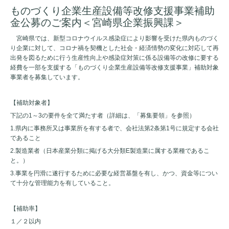
ものづくり企業生産設備等改修支援事業補助
金公募のご案内＜宮崎県企業振興課＞
宮崎県では、新型コロナウイルス感染症により影響を受けた県内ものづく
り企業に対して、コロナ禍を契機とした社会・経済情勢の変化に対応して再
出発を図るために行う生産性向上や感染症対策に係る設備等の改修に要する
経費を一部を支援する「ものづくり企業生産設備等改修支援事業」補助対象
事業者を募集しています。
【補助対象者】
下記の1～3の要件を全て満たす者（詳細は、「募集要領」を参照）
1.県内に事務所又は事業所を有する者で、会社法第2条第1号に規定する会社
であること
2.製造業者（日本産業分類に掲げる大分類E製造業に属する業種であるこ
と。）
3.事業を円滑に遂行するために必要な経営基盤を有し、かつ、資金等につい
て十分な管理能力を有していること。
【補助率】
１／２以内