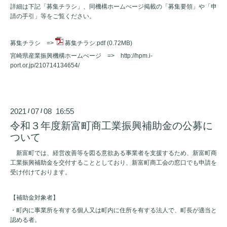
詳細は下記「募集チラシ」、同機構ホームぺージ掲載の「募集要領」や「申
請の手引」等をご覧ください。
募集チラシ =>
募集チラシ.pdf
(0.72MB)
宮崎県産業振興機構ホームぺージ =>
http://hpm.i-
port.or.jp/210714134654/
2021
07
08 16:55
/
/
令和３年度新富町商工業振興補助金の公募に
ついて
新富町では、経営改善等を図る意欲ある事業者を支援するため、新富町商
工業振興補助金を交付することとしており、新富町商工会の窓口でも申請を
受け付けております。
【補助金対象者】
・町内に事業所を有する個人又は町内に住所を有する法人で、町長が適当と
認める者。