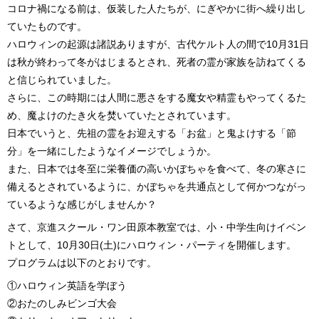
コロナ禍になる前は、仮装した人たちが、にぎやかに街へ繰り出し
ていたものです。
ハロウィンの起源は諸説ありますが、古代ケルト人の間で10月31日
は秋が終わって冬がはじまるとされ、死者の霊が家族を訪ねてくる
と信じられていました。
さらに、この時期には人間に悪さをする魔女や精霊もやってくるた
め、魔よけのたき火を焚いていたとされています。
日本でいうと、先祖の霊をお迎えする「お盆」と鬼よけする「節
分」を一緒にしたようなイメージでしょうか。
また、日本では冬至に栄養価の高いかぼちゃを食べて、冬の寒さに
備えるとされているように、かぼちゃを共通点として何かつながっ
ているような感じがしませんか？
さて、京進スクール・ワン田原本教室では、小・中学生向けイベン
トとして、10月30日(土)にハロウィン・パーティを開催します。
プログラムは以下のとおりです。
①ハロウィン英語を学ぼう
②おたのしみビンゴ大会