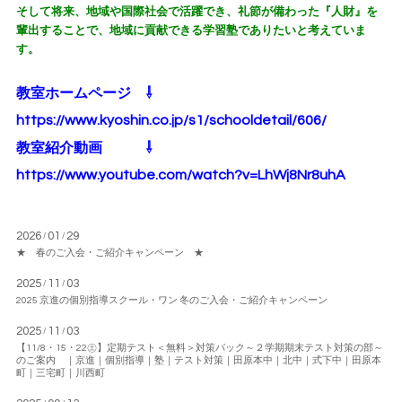
そして将来、地域や国際社会で活躍でき、礼節が備わった『人財』を
輩出することで、地域に貢献できる学習塾でありたいと考えていま
す。
教室ホームページ ⇩
https://www.kyoshin.co.jp/s1/schooldetail/606/
教室紹介動画 ⇩
https://www.youtube.com/watch?v=LhWj8Nr8uhA
2026
01
29
/
/
★ 春のご入会・ご紹介キャンペーン ★
2025
11
03
/
/
2025 京進の個別指導スクール・ワン 冬のご入会・ご紹介キャンペーン
2025
11
03
/
/
【11/8・15・22㊏】定期テスト＜無料＞対策パック～２学期期末テスト対策の部～
のご案内 ｜京進｜個別指導｜塾｜テスト対策｜田原本中｜北中｜式下中｜田原本
町｜三宅町｜川西町