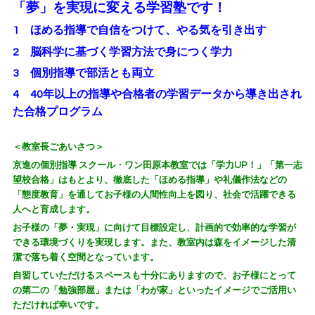
「夢」を実現に変える学習塾です！
1 ほめる指導で自信をつけて、やる気を引き出す
2 脳科学に基づく学習方法で身につく学力
3 個別指導で部活とも両立
4 40年以上の指導や合格者の学習データから導き出され
た合格プログラム
＜教室長ごあいさつ＞
京進の個別指導 スクール・ワン田原本教室では「学力UP！」「第一志
望校合格」はもとより、徹底した「ほめる指導」や礼儀作法などの
「態度教育」を通してお子様の人間性向上を図り、社会で活躍できる
人へと育成します。
お子様の「夢・実現」に向けて目標設定し、計画的で効率的な学習が
できる環境づくりを実現します。また、教室内は森をイメージした清
潔で落ち着く空間となっています。
自習していただけるスペースも十分にありますので、お子様にとって
の第二の「勉強部屋」または「わが家」といったイメージでご活用い
ただければ幸いです。