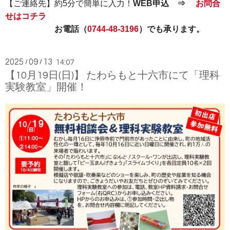
【ご連絡先】約5分で簡単に入力！
WEB申込 ⇒
お問合
せはコチラ
お電話（
0744-48-3196
）でも承ります。
2025
09
13
/
/
14:07
【10月19日(日)】 たわらもと十六市にて「理科
実験教室」開催！