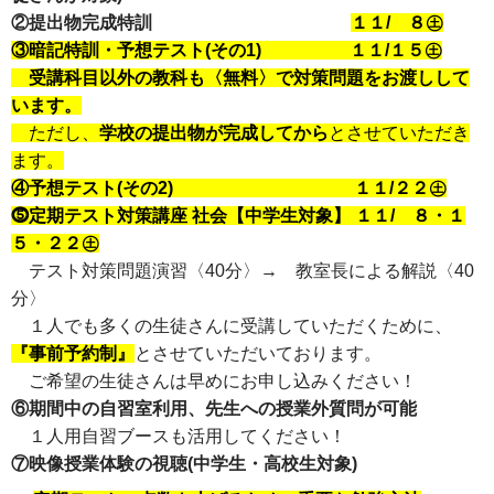
②提出物完成特訓
１１/ ８㊏
③暗記特訓・予想テスト(その1)
１１/１５㊏
受講科目以外の教科も〈無料〉で対策問題をお渡しして
います。
ただし、
学校の提出物が完成してから
とさせていただき
ます。
④予想テスト(その2)
１１/２２㊏
⓹定期テスト対策講座 社会【中学生対象】
１１/ ８・１
５・２２㊏
テスト対策問題演習〈40分〉→ 教室長による解説〈40
分〉
１人でも多くの生徒さんに受講していただくために、
『事前予約制』
とさせていただいております。
ご希望の生徒さんは早めにお申し込みください！
⑥期間中の自習室利用、先生への授業外質問が可能
１人用自習ブースも活用してください！
⑦映像授業体験の視聴(中学生・高校生対象)