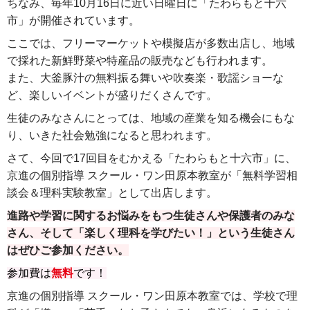
ちなみ、毎年10月16日に近い日曜日に「たわらもと十六
市」が開催されています。
ここでは、フリーマーケットや模擬店が多数出店し、地域
で採れた新鮮野菜や特産品の販売なども⾏われます。
また、⼤釜豚汁の無料振る舞いや吹奏楽・歌謡ショーな
ど、楽しいイベントが盛りだくさんです。
生徒のみなさんにとっては、地域の産業を知る機会にもな
り、いきた社会勉強になると思われます。
さて、今回で17回目をむかえる「たわらもと十六市」に、
京進の個別指導 スクール・ワン田原本教室が「無料学習相
談会＆理科実験教室」として出店します。
進路や学習に関するお悩みをもつ生徒さんや保護者のみな
さん、そして「楽しく理科を学びたい！」という生徒さん
はぜひご参加ください。
参加費は
無料
です！
京進の個別指導 スクール・ワン田原本教室では、学校で理