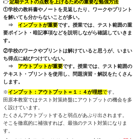
👉
定期テストの点数を上げるための重要な勉強方法
①学校の教科書やノートを見返したり、ワークやプリント
を解いても分からないことが多い。
⇒
インプットが重要
です。授業では、テスト範囲の重
要ポイント・暗記事項などを説明しながら確認していきま
す。
②学校のワークやプリントは解けていると思うが、いまい
ち得点に結びつけていない。
⇒
アウトプットが重要
です。授業では、テスト範囲の
テキスト・プリントを使用し、問題演習・解説をたくさん
します。
※
インプット：アウトプット＝１：４が理想
で
す。
田原本教室ではテスト対策終盤にアウトプットの機会を多
く設けています。
たくさんアウトプットすると弱点があぶり出されます。
そこを徹底的に補強すれば、最強のテスト対策になりま
す。