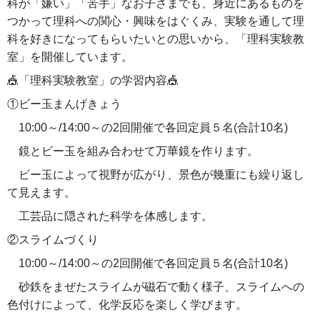
科が「嫌い」「苦手」なお子さまでも、身近にあるものを
つかって理科への関心・興味をはぐくみ、実験を通して理
科を好きになってもらいたいとの思いから、「理科実験教
室」を開催しています。
🎪「理科実験教室」の学習内容🎪
①ビー玉まんげきょう
10:00～/14:00～の2回開催で各回定員５名(合計10名)
鏡とビー玉を組み合わせて万華鏡を作ります。
ビー玉によって視野が広がり、景色が幾重にも繰り返し
て見えます。
工芸品に隠された科学を体感します。
②スライムづくり
10:00～/14:00～の2回開催で各回定員５名(合計10名)
砂鉄をまぜたスライムが磁石で動く様子、スライムへの
色付けによって、化学反応を楽しく学びます。