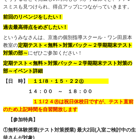
スミスも見つけられ、得点アップにつながっていきます。
前回のリベンジをしたい！
過去最高得点をめざしたい！
というみなさんは、京進の個別指導スクール・ワン田原本
教室の
定期テスト＜無料＞対策パック～２学期期末テスト
対策の部～
にぜひご参加ください！
定期テスト＜無料＞対策パック～２学期期末テスト対策の
部～イベント詳細
【日 時】
１１/８・１５・２２㊏
１４：００ ～ １８：００
１１/２４㊊は祝日休校日ですが、テスト直前
のため上記時間を自習開放します
【参加特典】
①無料体験授業(テスト対策授業) 最大2回(入室ご検討中の生
徒さんが対象)