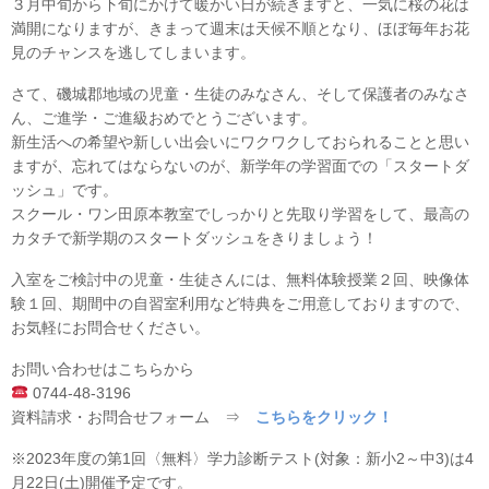
３月中旬から下旬にかけて暖かい日が続きますと、一気に桜の花は
満開になりますが、きまって週末は天候不順となり、ほぼ毎年お花
見のチャンスを逃してしまいます。
さて、磯城郡地域の児童・生徒のみなさん、そして保護者のみなさ
ん、ご進学・ご進級おめでとうございます。
新生活への希望や新しい出会いにワクワクしておられることと思い
ますが、忘れてはならないのが、新学年の学習面での「スタートダ
ッシュ」です。
スクール・ワン田原本教室でしっかりと先取り学習をして、最高の
カタチで新学期のスタートダッシュをきりましょう！
入室をご検討中の児童・生徒さんには、無料体験授業２回、映像体
験１回、期間中の自習室利用など特典をご用意しておりますので、
お気軽にお問合せください。
お問い合わせはこちらから
0744-48-3196
資料請求・お問合せフォーム ⇒
こちらをクリック！
※2023年度の第1回〈無料〉学力診断テスト(対象：新小2～中3)は4
月22日(土)開催予定です。