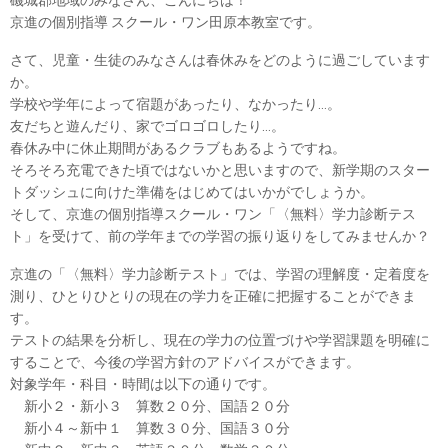
磯城郡地域のみなさん、こんにちは！
京進の個別指導 スクール・ワン田原本教室です。
さて、児童・生徒のみなさんは春休みをどのように過ごしています
か。
学校や学年によって宿題があったり、なかったり…。
友だちと遊んだり、家でゴロゴロしたり…。
春休み中に休止期間があるクラブもあるようですね。
そろそろ充電できた頃ではないかと思いますので、新学期のスター
トダッシュに向けた準備をはじめてはいかがでしょうか。
そして、京進の個別指導スクール・ワン「〈無料〉学力診断テス
ト」を受けて、前の学年までの学習の振り返りをしてみませんか？
京進の「〈無料〉学力診断テスト」では、学習の理解度・定着度を
測り、ひとりひとりの現在の学力を正確に把握することができま
す。
テストの結果を分析し、現在の学力の位置づけや学習課題を明確に
することで、今後の学習方針のアドバイスができます。
対象学年・科目・時間は以下の通りです。
新小２・新小３ 算数２０分、国語２０分
新小４～新中１ 算数３０分、国語３０分