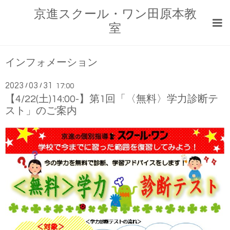
京進スクール・ワン田原本教
室
インフォメーション
2023
03
31
/
/
17:00
【4/22(土)14:00-】第1回「〈無料〉学力診断テ
スト」のご案内