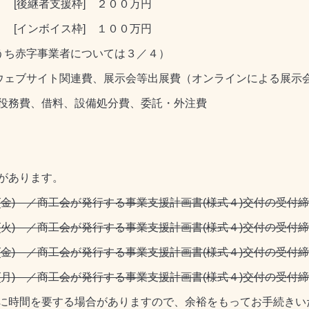
継者支援枠] ２００万円
ンボイス枠] １００万円
うち赤字事業者については３／４）
ウェブサイト関連費、展示会等出展費（オンラインによる展示
、借料、設備処分費、委託・外注費
があります。
金) ／商工会が発行する事業支援計画書(様式４)交付の受付締
火) ／商工会が発行する事業支援計画書(様式４)交付の受付締
金) ／商工会が発行する事業支援計画書(様式４)交付の受付締
月) ／商工会が発行する事業支援計画書(様式４)交付の受付締
に時間を要する場合がありますので、余裕をもってお手続きい