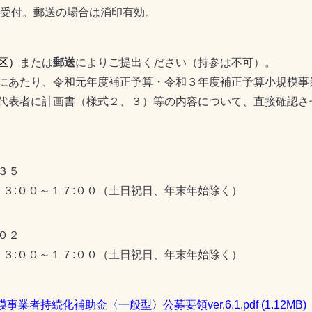
受付。郵送の場合は消印有効。
区）
または
郵送
によりご提出ください（持参は不可）。
にあたり、令和元年度補正予算・令和３年度補正予算小規模事
る代表者に計画書（様式２、３）等の内容について、直接確認
３５
３:００～１７:００（土日祝日、年末年始除く）
０２
３:００～１７:００（土日祝日、年末年始除く）
事業者持続化補助金〈一般型〉公募要領ver.6.1.pdf
(1.12MB)