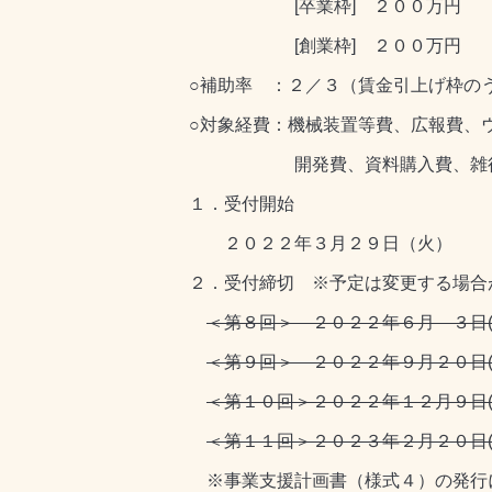
[卒業枠] ２００万円 [後
[創業枠] ２００万円 [イ
○補助率 ：２／３（賃金引上げ枠の
○対象経費：機械装置等費、広報費、
開発費、資料購入費、雑役務費
１．受付開始
２０２２年３月２９日（火）
２．受付締切 ※予定は変更する場合
＜第８回＞ ２０２２年６月 ３日(
＜第９回＞ ２０２２年９月２０日(
＜第１０回＞２０２２年１２月９日(
＜第１１回＞２０２３年２月２０日(
※事業支援計画書（様式４）の発行