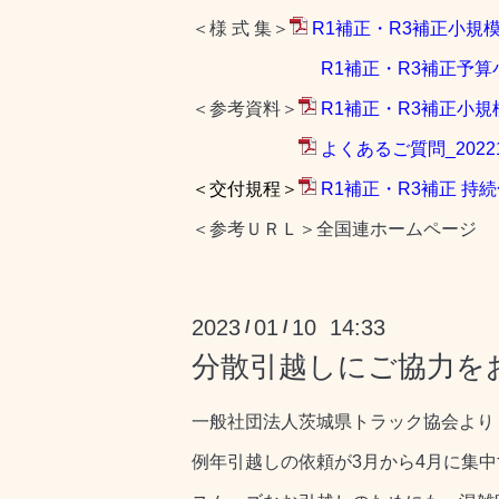
＜様 式 集＞
R1補正・R3補正小規模
R1補正・R3補正予算小
＜参考資料＞
R1補正・R3補正小規
よくあるご質問_202212
＜交付規程＞
R1補正・R3補正 持続
＜参考ＵＲＬ＞全国連ホームページ
2023
01
10 14:33
/
/
分散引越しにご協力を
一般社団法人茨城県トラック協会より
例年引越しの依頼が3月から4月に集