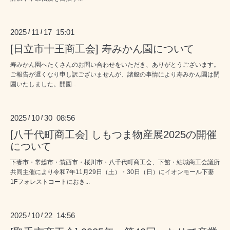
2025
11
17 15:01
/
/
[日立市十王商工会] 寿みかん園について
寿みかん園へたくさんのお問い合わせをいただき、ありがとうございます。
ご報告が遅くなり申し訳ございませんが、諸般の事情により寿みかん園は閉
園いたしました。開園...
2025
10
30 08:56
/
/
[八千代町商工会] しもつま物産展2025の開催
について
下妻市・常総市・筑西市・桜川市・八千代町商工会、下館・結城商工会議所
共同主催により令和7年11月29日（土）・30日（日）にイオンモール下妻
1Fフォレストコートにおき...
2025
10
22 14:56
/
/