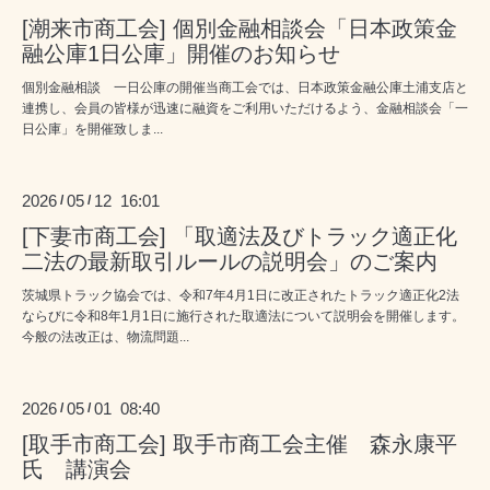
[潮来市商工会] 個別金融相談会「日本政策金
融公庫1日公庫」開催のお知らせ
個別金融相談 一日公庫の開催当商工会では、日本政策金融公庫土浦支店と
連携し、会員の皆様が迅速に融資をご利用いただけるよう、金融相談会「一
日公庫」を開催致しま...
2026
05
12 16:01
/
/
[下妻市商工会] 「取適法及びトラック適正化
二法の最新取引ルールの説明会」のご案内
茨城県トラック協会では、令和7年4月1日に改正されたトラック適正化2法
ならびに令和8年1月1日に施行された取適法について説明会を開催します。
今般の法改正は、物流問題...
2026
05
01 08:40
/
/
[取手市商工会] 取手市商工会主催 森永康平
氏 講演会