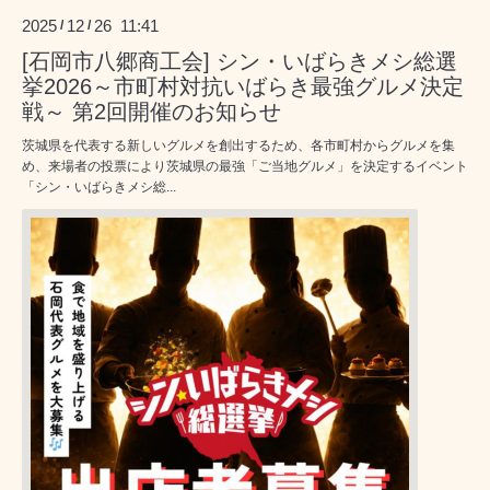
2025
12
26 11:41
/
/
[石岡市八郷商工会] シン・いばらきメシ総選
挙2026～市町村対抗いばらき最強グルメ決定
戦～ 第2回開催のお知らせ
茨城県を代表する新しいグルメを創出するため、各市町村からグルメを集
め、来場者の投票により茨城県の最強「ご当地グルメ」を決定するイベント
「シン・いばらきメシ総...