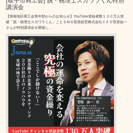
[取手市商工会] 脱・税理士スガワラくん特別
講演会
【県南地区商工会青年部からのお知らせ】YouTube登録者数１３０万人突
破「脱・税理士スガワラくん」ことＳＭＧ菅原経営株式会社ＣＥＯ菅原由一
さんが特別講演会を開催し...