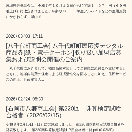
茨城県最低賃金は、令和７年１０月１２日から時間額１，０７４円（６９円
引上げ）に改定されました。年齢やパート、学生アルバイトなどの雇用形態
にかかわらず、県内で...
2026
03
03 17:11
/
/
[八千代町商工会] 八千代町町民応援デジタル
商品券[紙・電子クーポン]取り扱い加盟店募
集および説明会開催のご案内
八千代町におきまして、物価高騰対策として全住民に給付金を支給すると
ともに、地域内消費の促進による経済活性化を図ることに加え、住民サービ
スの向上、行政施策の...
2026
02
24 08:30
/
/
[石岡市八郷商工会] 第220回 珠算検定試験
合格者（2026/02/15）
令和８年2月15日（日）に実施致しました、第220回珠算検定試験合格者を
発表致します。 第220回珠算検定試験HP用合格者一覧.pdf (0.03MB)