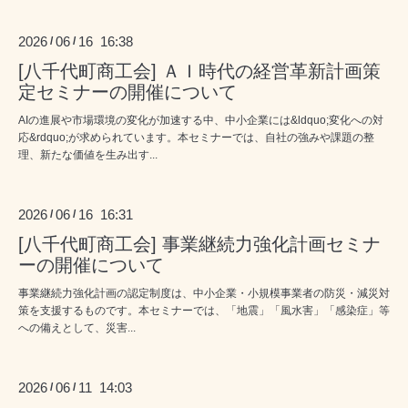
2026
06
16 16:38
/
/
[八千代町商工会] ＡＩ時代の経営革新計画策
定セミナーの開催について
AIの進展や市場環境の変化が加速する中、中小企業には&ldquo;変化への対
応&rdquo;が求められています。本セミナーでは、自社の強みや課題の整
理、新たな価値を生み出す...
2026
06
16 16:31
/
/
[八千代町商工会] 事業継続力強化計画セミナ
ーの開催について
事業継続力強化計画の認定制度は、中小企業・小規模事業者の防災・減災対
策を支援するものです。本セミナーでは、「地震」「風水害」「感染症」等
への備えとして、災害...
2026
06
11 14:03
/
/