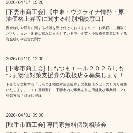
2026
04
17 15:20
/
/
[下妻市商工会] 【中東・ウクライナ情勢・原
油価格上昇等に関する特別相談窓口】
資金繰りや経営に関する相談を受け付けておりますので、お気軽にご相談く
ださい。また、困難な状況に直面している中小企業・小規模事業者に対する
資金繰りや経営に関す...
2026
04
10 12:00
/
/
[下妻市商工会] しもつまエール２０２６しも
つま物価対策支援券の取扱店を募集します！
下妻市が実施する「しもつま物価対策支援券」の取扱店を以下のとおり募集
いたします。（１）登録要件 下妻市内で事業を営む店舗及び事業所（２）
登録方法「取扱店登録...
2026
04
01 09:00
/
/
[取手市商工会] 専門家無料個別相談会