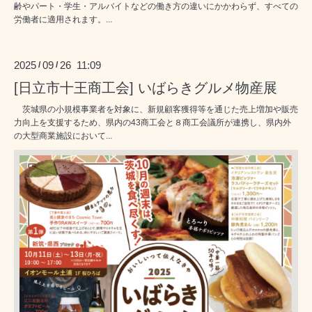
齢やパート・学生・アルバイトなどの働き方の違いにかかわらず、すべての
労働者に適用されます。...
2025
09
26 11:09
/
/
[日立市十王商工会] いばらきグルメ物産展
茨城県の小規模事業者を対象に、新規顧客獲得等を通じた売上増加や販売
力向上を支援するため、県内の43商工会と８商工会議所が連携し、県内外
の大型商業施設において...