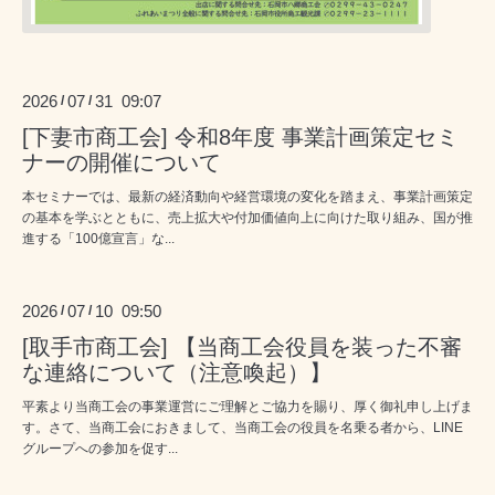
2026
07
31 09:07
/
/
[下妻市商工会] 令和8年度 事業計画策定セミ
ナーの開催について
本セミナーでは、最新の経済動向や経営環境の変化を踏まえ、事業計画策定
の基本を学ぶとともに、売上拡大や付加価値向上に向けた取り組み、国が推
進する「100億宣言」な...
2026
07
10 09:50
/
/
[取手市商工会] 【当商工会役員を装った不審
な連絡について（注意喚起）】
平素より当商工会の事業運営にご理解とご協力を賜り、厚く御礼申し上げま
す。さて、当商工会におきまして、当商工会の役員を名乗る者から、LINE
グループへの参加を促す...