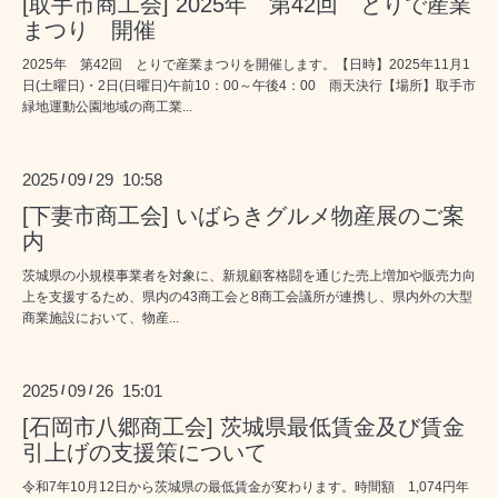
[取手市商工会] 2025年 第42回 とりで産業
まつり 開催
2025年 第42回 とりで産業まつりを開催します。【日時】2025年11月1
日(土曜日)・2日(日曜日)午前10：00～午後4：00 雨天決行【場所】取手市
緑地運動公園地域の商工業...
2025
09
29 10:58
/
/
[下妻市商工会] いばらきグルメ物産展のご案
内
茨城県の小規模事業者を対象に、新規顧客格闘を通じた売上増加や販売力向
上を支援するため、県内の43商工会と8商工会議所が連携し、県内外の大型
商業施設において、物産...
2025
09
26 15:01
/
/
[石岡市八郷商工会] 茨城県最低賃金及び賃金
引上げの支援策について
令和7年10月12日から茨城県の最低賃金が変わります。時間額 1,074円年