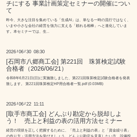
チにする 事業計画策定セミナーの開催につい
て
昨今、大きな注目を集めている「生成AI」は、単なる一時の流行ではなく、
いまや小さな会社の経営を強力に支える「頼れる相棒」へと進化していま
す。本セミナーでは、生...
2026
06
30 08:30
/
/
[石岡市八郷商工会] 第221回 珠算検定試験
合格者（2026/06/21）
令和8年6月21日(日)に実施致しました、第221回珠算検定試験合格者を発表
致します。 第221回珠算検定HP用合格者一覧.pdf (0.03MB)
2026
06
22 11:11
/
/
[取手市商工会] どんぶり勘定から脱却しよ
う！ 売上と利益の表の活用方法セミナー
経営の現状を正しく把握するために、「売上と利益の表」と「資金繰り表」
の作り方・活用方法を学びましょう。どんぶり勘定を見直したい方、設備投