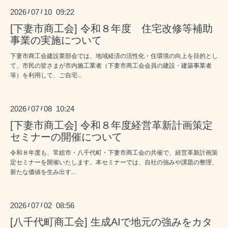
2026
07
10 09:22
/
/
[下妻市商工会] 令和８年度 住宅改修等補助
事業の実施について
下妻市商工会建設業部会では、地域経済の活性化・住環境の向上を目的とし
て、市民の皆さまが市内施工業者（下妻市商工会会員の建設・建築事業者
等）を利用して、ご自宅...
2026
07
08 10:24
/
/
[下妻市商工会] 令和８年度経営革新計画策定
セミナーの開催について
令和８年度も、常総市・八千代町・下妻市商工会の共催で、経営革新計画策
定セミナーを開催いたします。本セミナーでは、自社の強みや課題の整理、
新たな価値を生み出す...
2026
07
02 08:56
/
/
[八千代町商工会] 生成AIで地元の強みをカタ