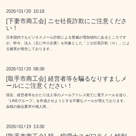
2026
01
20 10:18
/
/
[下妻市商工会] ニセ社長詐欺にご注意くださ
い！
日本国内でもビジネスメール詐欺による脅威が増加傾向にあるところです
が、昨今、法人（主に中小企業）を対象とした「ニセ社長詐欺（※）」によ
る被害が発生しております...
2026
01
20 08:38
/
/
[取手市商工会] 経営者等を騙るなりすましメ
ールにご注意ください！
現在、経営者等をかたり法人等のメールアドレス宛てに電子メールを送り、
「LINEグループ」を作成させようとする不審なメールが増えております。
金銭の振込要求や個人情...
2026
01
19 13:30
/
/