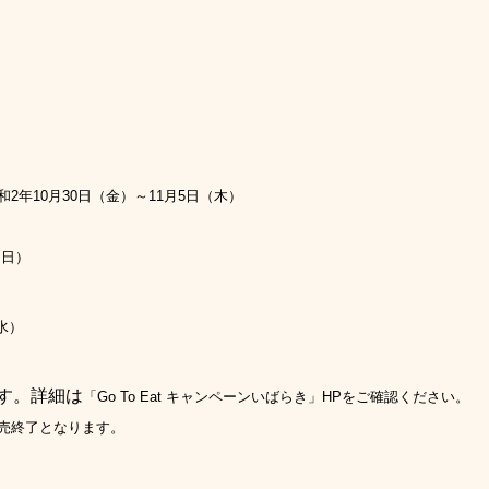
和2年
10
月
30
日（金）～
11
月
5
日（木）
（日）
水）
す。詳細は
「
Go To Eat
キャンペーンいばらき」HP
をご確認ください。
売終了となります。