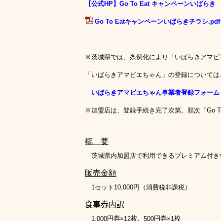
【公式HP】Go To Eat キャンペーンいばらき
Go To Eatキャンペーンいばらきチラシ.pdf
※茨城県では、条例化により「いばらきアマビ
「いばらきアマビエちゃん」の登録については
いばらきアマビエちゃん事業者登録フォーム
※加盟店は、登録手続き完了次第、順次「
Go T
概 要
茨城県内加盟店で利用できるプレミアム付き
販売金額
1
セット
10,000
円（消費税非課税）
食事券内訳
1,000
円券×
12
枚、
500
円券×
1
枚