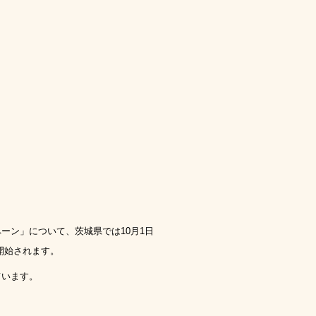
ペーン」について、茨城県では
10
月
1
日
開始されます。
ています。