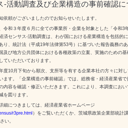
ス-活動調査及び企業構造の事前確認に
知依頼がございましたのでお知らせいたします。
令和３年度６月に全ての事業所・企業を対象とした「令和3年
経済センサス-活動調査は、わが国における産業構造を包括的
あり、統計法（平成19年法律第53号）に基づいた報告義務の
国及び地方公共団体における各種政策の立案、実施のための基
していただいております。
度10月下旬から順次、支所等を有する企業本社の方々に対し
います。「企業構造の事前確認」では、総務省・経済産業省で
の内容を確認・修正いただきます。これにより、本調査におい
減を図ります。
詳細につきましては、経済産業省ホームページ
census/r3pre.html
）をご覧いただくか、茨城県政策企業部統計
ださい。