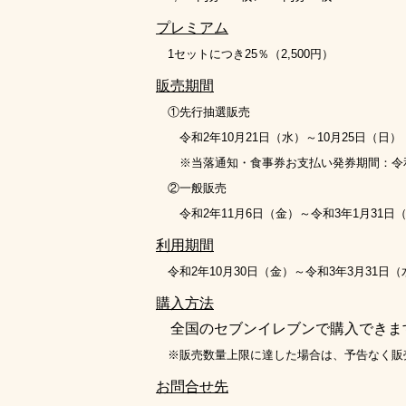
プレミアム
1
セットにつき
25
％（
2,500
円）
販売期間
①先行抽選販売
令和
2
年
10
月
21
日（水）～
10
月
25
日（日）
※当落通知・食事券お支払い発券期間：令
②一般販売
令和
2
年
11
月
6
日（金）～令和
3
年
1
月
31
日
利用期間
令和
2
年
10
月
30
日（金）～令和
3
年
3
月
31
日（
購入方法
全国のセブンイレブンで購入できま
※販売数量上限に達した場合は、予告なく販
お問合せ先