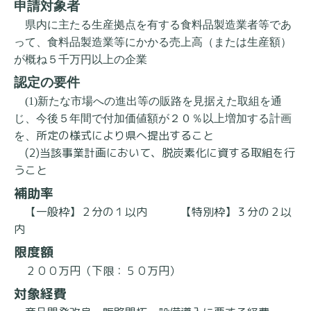
申請対象者
県内に主たる生産拠点を有する食料品製造業者等であ
って、食料品製造業等にかかる売上高（または生産額）
が概ね５千万円以上の企業
認定の要件
(1)新たな市場への進出等の販路を見据えた取組を通
じ、今後５年間で付加価値額が２０％以上増加する計画
所定の様式により県へ提出すること
を、
(2)当該事業計画において、脱炭素化に資する取組を行
うこと
補助率
【一般枠】２分の１以内 【特別枠】３分の２以
内
限度額
２００万円（下限：５０万円）
対象経費