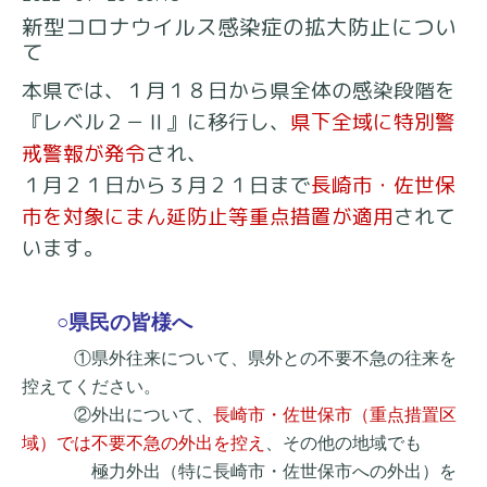
新型コロナウイルス感染症の拡大防止につい
て
本県では、１月１８日から県全体の感染段階を
『レベル２－Ⅱ』に移行し、
県下全域に特別警
戒警報が発令
され、
１月２１日から３月２１日まで
長崎市・佐世保
市を対象にまん延防止等重点措置が適用
されて
います。
○県民の皆様へ
①県外往来について、県外との不要不急の往来を
控えてください。
②外出について、
長崎市・佐世保市（重点措置区
域）では不要不急の外出を控え
、
その他の地域でも
極力外出（特に長崎市・佐世保市への外出）を