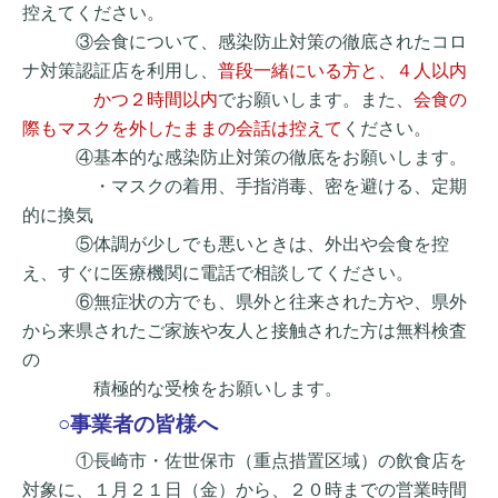
控えてください。
③会食について、感染防止対策の徹底されたコロ
ナ対策認証店を利用し、
普段一緒にい
る方と、４人以内
かつ２時間以内
でお願いします。また、
会食の
際もマスクを外した
ままの会話は控えて
ください。
④基本的な感染防止対策の徹底をお願いします。
・マスクの着用、手指消毒、密を避ける、定期
的に換気
⑤体調が少しでも悪いときは、外出や会食を控
え、すぐに医療機関に電話で相談してく
ださい。
⑥無症状の方でも、県外と往来された方や、県外
から来県されたご家族や友人と接触さ
れた方は無料検査
の
積極的な受検をお願いします。
○事業者の皆様へ
①長崎市・佐世保市（重点措置区域）の飲食店を
対象に、１月２１日（金）から、２０時までの営業時間