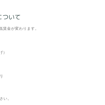
について
低賃金が変わります。
げ）
行
さい。