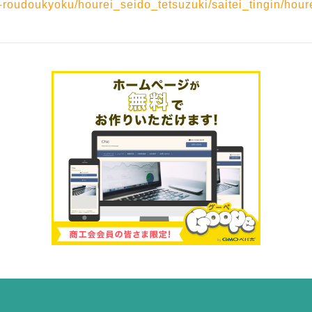
i-roudoukyoku/hourei_seido_tetsuzuki/saitei_tingin/hour