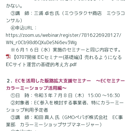
かない。
③講 師：三浦 卓也 氏（ミウラタクヤ商店 ミウラコ
ンサル）
④申込URL：
https://zoom.us/webinar/register/7816226928127/
WN_r0Cb98d6QXuDeSNi6ev3Wg
※６月１６日（水）実施のセミナーと同じ内容です。
【0707開催 ECセミナー(基礎編)】売れるようになる
ECサイト運営の基礎的考え方.pdf
２．
ECを活用した販路拡大支援セミナー ～ECセミナー
カラーミーショップ活用編～
①日 時：令和３年 7 月 8 日（木） 15:00 ～16:30
②対象者：EC参入を検討する事業者、特にカラーミー
ショップ利用予定者
③講 師：和田 真人 氏（GMOペパボ株式会社 EC事
業部 カラーミーショップサブマネージャー）