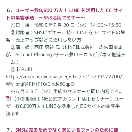
６．
ユーザー数8,800 万人！ LINE を活用した EC サイ
トの集客手法 ～SNS活用セミナー～
①日 時：令和３年7 月 20 日（火） 14:00～15:30
②対象者：SNSビギナー、特に LINE を EC サイトの集
客・売上アップなどに活用したい方
③講 師：西田 勇祐 氏（LINE株式会社 広告事業本
部 Account Planning2チーム兼ローカルビジネ
ス推進チ
ーム ）
④申込URL：
https://zoom.us/webinar/register/7016239172700/
WN_orgR4FMiT16iCixdv3GqpQ
※６月２９日（火）実施のセミナーと同じ内容です。
【0720開催 LINE公式アカウント活用セミナー】ユー
ザー数8,800万人！LINEを活用したECサイトの集客手
法.pdf
７．
SNSは売るためでなく既にいるファンのために使