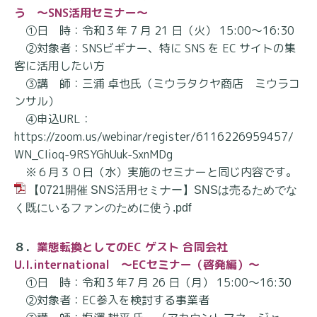
う ～SNS活用セミナー～
①日 時：令和３年 7 月 21 日（火） 15:00～16:30
②対象者：SNSビギナー、特に SNS を EC サイトの集
客に活用したい方
③講 師：三浦 卓也氏（ミウラタクヤ商店 ミウラコ
ンサル）
④申込URL：
https://zoom.us/webinar/register/6116226959457/
WN_CIioq-9RSYGhUuk-SxnMDg
※６月３０日（水）実施のセミナーと同じ内容です。
【0721開催 SNS活用セミナー】SNSは売るためでな
く既にいるファンのために使う.pdf
８．
業態転換としてのEC ゲスト 合同会社
U.I.international ～ECセミナー（啓発編）～
①日 時：令和３年7 月 26 日（月） 15:00～16:30
②対象者：EC参入を検討する事業者