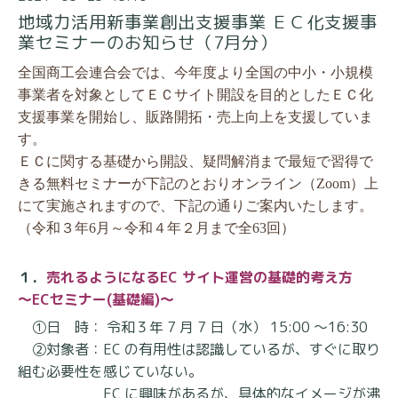
地域力活用新事業創出支援事業 ＥＣ化支援事
業セミナーのお知らせ（7月分）
全国商工会連合会では、今年度より全国の中小・小規模
事業者を対象としてＥＣサイト開設を目的としたＥＣ化
支援事業を開始し、販路開拓・売上向上を支援していま
す。
ＥＣに関する基礎から開設、疑問解消まで最短で習得で
きる無料セミナーが
下記のとおりオンライン（Zoom）上
にて実施されますので、下記の通りご案内いたします。
（令和３年6月～令和４年２月まで全63回）
１．
売れるようになるEC サイト運営の基礎的考え方
～ECセミナー(基礎編)～
①日 時： 令和３年 7 月 7 日（水） 15:00 ～16:30
②対象者：EC の有用性は認識しているが、すぐに取り
組む必要性を感じていない。
EC に興味があるが、具体的なイメージが沸