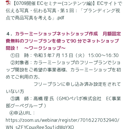
【0709開催 ECセミナー(コンテンツ編)】ECサイトで
伝える写真・伝わる写真 - 第１回：「ブランディング視
点で商品写真を考える」.pdf
４．
カラーミーショップネットショップ作成 月額固定
費無料のフリープランを使って90 分でネットショップ
開設！ ～ワークショップ～
①日 時：令和３年7 月 13 日（火） 15:00～16:30
②対象者：カラーミーショップのフリープランでショ
ップ開設をご希望の事業者様、カラーミーショッ
プを初
めてご利用の方、
フリープランに申し込み済み設定をされて
いない方
③講 師：高橋 理 氏（GMOペパボ株式会社 EC事業
部グーペグループ ）
④申込URL：
https://zoom.us/webinar/register/7016227032940/
WN_sZFYCpuxRee3ou1idWgYXQ