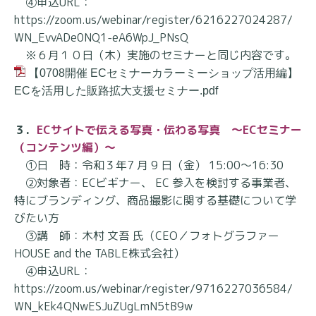
④申込URL：
https://zoom.us/webinar/register/6216227024287/
WN_EvvADe0NQ1-eA6WpJ_PNsQ
※６月１０日（木）実施のセミナーと同じ内容です。
【0708開催 ECセミナーカラーミーショップ活用編】
ECを活用した販路拡大支援セミナー.pdf
３．
ECサイトで伝える写真・伝わる写真 ～ECセミナー
（コンテンツ編）～
①日 時：令和３年7 月 9 日（金） 15:00～16:30
②対象者：ECビギナー、 EC 参入を検討する事業者、
特にブランディング、商品撮影に関する基礎に
ついて学
びたい方
③講 師：木村 文吾 氏（CEO／フォトグラファー
HOUSE and the TABLE株式会社）
④申込URL：
https://zoom.us/webinar/register/9716227036584/
WN_kEk4QNwESJuZUgLmN5tB9w