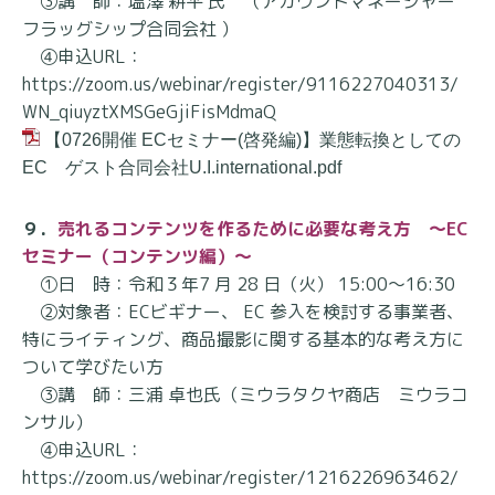
③講 師：塩澤 耕平 氏 （アカウントマネージャー
フラッグシップ合同会社 ）
④申込URL：
https://zoom.us/webinar/register/9116227040313/
WN_qiuyztXMSGeGjiFisMdmaQ
【0726開催 ECセミナー(啓発編)】業態転換としての
EC ゲスト合同会社U.I.international.pdf
９．
売れるコンテンツを作るために必要な考え方 ～EC
セミナー（コンテンツ編）～
①日 時：令和３年7 月 28 日（火） 15:00～16:30
②対象者：ECビギナー、 EC 参入を検討する事業者、
特にライティング、商品撮影に関する基本的
な考え方に
ついて学びたい方
③講 師：三浦 卓也氏（ミウラタクヤ商店 ミウラコ
ンサル）
④申込URL：
https://zoom.us/webinar/register/1216226963462/