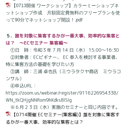
【0713開催 ワークショップ】カラーミーショップネ
ットショップ作成 月額固定費無料のフリープランを使
って90分でネットショップ開設！.pdf
５．
誰を対象に集客するかが一番大事、効率的な集客と
は？ ～ECセミナー 集客編～
①日 時：令和３年 7 月 14 日（水） 15:00～16:30
②対象者：ECビギナー、 EC 参入を検討する事業者、
特に集客方法の基礎を学びたい方
③講 師：三浦 卓也氏（ミウラタクヤ商店 ミウラコ
ンサル）
④申込URL：
https://zoom.us/webinar/register/9116226954338/
WN_tkQHjgNNRom9hKdksBISIg
※６月２３日（水）実施のセミナーと同じ内容です。
【0714開催 ECセミナー(集客編)】誰を対象に集客す
るかが一番大事、効率的な集客とは？