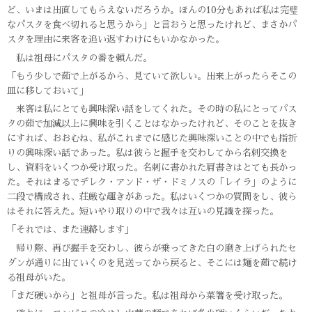
ど、いまは出直してもらえないだろうか。ほんの10分もあれば私は完璧
なパスタを食べ切れると思うから」と言おうと思ったけれど、まさかパ
スタを理由に来客を追い返すわけにもいかなかった。
私は祖母にパスタの番を頼んだ。
「もう少しで茹で上がるから、見ていて欲しい。出来上がったらそこの
皿に移しておいて」
来客は私にとても興味深い話をしてくれた。その時の私にとってパス
タの茹で加減以上に興味を引くことはなかったけれど、そのことを抜き
にすれば、おおむね、私がこれまでに感じた興味深いことの中でも指折
りの興味深い話であった。私は彼らと握手を交わしてから名刺交換を
し、資料をいくつか受け取った。名刺に書かれた肩書きはとても長かっ
た。それはまるでデレク・アンド・ザ・ドミノスの「レイラ」のように
二段で構成され、荘厳な趣きがあった。私はいくつかの質問をし、彼ら
はそれに答えた。短いやり取りの中で我々は互いの見識を探った。
「それでは、また連絡します」
帰り際、再び握手を交わし、彼らが乗ってきた白の磨き上げられたセ
ダンが通りに出ていくのを見送ってから戻ると、そこには麺を茹で続け
る祖母がいた。
「まだ硬いから」と祖母が言った。私は祖母から菜箸を受け取った。