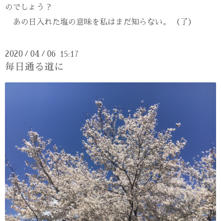
のでしょう？
あの日入れた塩の意味を私はまだ知らない。
（了）
2020
04
06
15:17
/
/
毎日通る道に