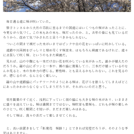
毎日通る道に桜が咲いていた。
笹子トンネルから大月の市街に至るまでの国道にはいくつもの桜があったことに、
今更ながら気づく。この木もあの木も、桜だったのか、と。去年の春にも見ているだ
ろうから、改めて気づかされたと言うべきかもしれない。
ついこの間まで裸だった木がいまではピンクや白の花をいっぱいに咲かしている。
道路や川両側をびっしりと埋め尽くす桜並木、はもちろん綺麗であるけれど、道々
に点在して咲く桜、というのもまた綺麗だ。
見れば、山の中腹にも一本だけ白い花を咲かしている木があった。誰かが植えたの
だろうか。緑の山にポツンと一本や、橋の脇に密集して二、三本だけ植っているのな
んか見ると、木の生命力の感じる。野性味、とも言えるかもしれない。これを見るの
が、感じるのが、なんとなく楽しい。
緑の山や道路脇にパッチワークのようにある桜は、花びらを散らしてしまえばどこ
にあったかわからなくなってしまうだろうが、それがいいのだと思う。
栄月製菓のすぐ近く、浅利に下っていく坂の脇にも大きな桜の木があり、いままさ
に盛りを迎えている。桜は満開までではない。桜吹雪も葉桜も、どれもが桜の楽しみ
のひとつ。咲く期間こそ短いが、まだまだ楽しみはある。
そして桜は、我々の舌だって楽しませてくれる。
と、長い前置きをして「新発売 桜餅！」とできれば完璧だろうが、そのような予
定はありません。