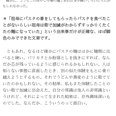
確かに、コンビニの冷やし中華の麺であれば多少硬いくらいだったか
もしれなかった。
＊「祖母にパスタの番をしてもらったらパスタを食べたこ
とがないらしい祖母は茹で加減がわからずすっかりくたく
たの麺になっていた」という出来事だけが正確な、ほぼ脚
色のみでできた文章です。
ともあれ。なるほど確かにパスタの麺はほかに麺類に比
べると硬い。バリカタとか粉落としを抜きにすれば、なん
だか芯が残っているように感じられるかもしれない。人は
知らない事態に直面したとき、別の似た体験をもとに乗り
越えようとするもの。それでうどんや蕎麦のように茹でて
いたのかもしれない。その結果、私もまた体験したことの
ない茹で加減に出会えた。自分の常識は他人の非常識とい
うけれど、それによって生まれた結果は、存外興味深いも
のでした。なんだか、こういうのって面白い。