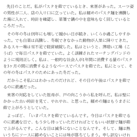
先日のことだ。私がパスタを茹でているとき、来客があった。スーツ姿
の男性が二人、店の入り口に立っていた。私は細めのパスタ麺を沸騰し
た湯に入れて、時計を確認し、菜箸で鍋の中を意味もなく回していると
ころだった。
その年の冬は例年にも増して暖かい日が続き、いくらか過ごしやすか
った。でも白菜は高騰し、冬眠できなかった動物が人里に降りてきた。
あるスキー場は雪不足で経営破綻した。私はというと、薄暗い工場（こ
うば）で毎日パスタを茹でていた。よく訓練されたマーチングバンドの
ように規則正しく。私は、一般的な社会人が1年間に消費する量のパスタ
を3ヶ月の間に消費するようなペースでパスタを茹でた。私にとって、そ
の年の冬はパスタのためにあった冬だった。
だからこそ私にはわかったのだけれど、その日の午後はパスタを茹で
るのに最適だった。
来客の対応をしていた祖母が、戸の向こうから私を呼んだ。私は壁に
かかった古い時計を見て、やれやれ、と思った。細めの麺はもうまさに
茹で上がろうとしていた。
よっぽど、「いまパスタを茹でているんです。今日はパスタを茹でる
のに最適な日で、もう少し待っていただければとてもいい状態で麺が茹
で上がるんです。こんな日は滅多にないことなんです。そして、麺は熱
いうちにソースに絡めないことには味が落ちてしまう。申し訳ないけれ