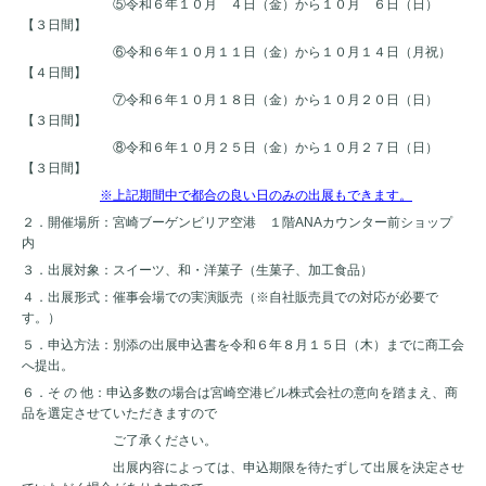
⑤令和６年１０月 ４日（金）から１０月 ６日（日）
【３日間】
⑥令和６年１０月１１日（金）から１０月１４日（月祝）
【４日間】
⑦令和６年１０月１８日（金）から１０月２０日（日）
【３日間】
⑧令和６年１０月２５日（金）から１０月２７日（日）
【３日間】
※上記期間中で都合の良い日のみの出展もできます。
２．開催場所：宮崎ブーゲンビリア空港 １階ANAカウンター前ショップ
内
３．出展対象：スイーツ、和・洋菓子（生菓子、加工食品）
４．出展形式：催事会場での実演販売（※自社販売員での対応が必要で
す。）
５．申込方法：別添の出展申込書を令和６年８月１５日（木）までに商工会
へ提出。
６．そ の 他：申込多数の場合は宮崎空港ビル株式会社の意向を踏まえ、商
品を選定させていただきますので
ご了承ください。
出展内容によっては、申込期限を待たずして出展を決定させ