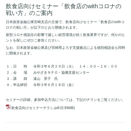
飲食店向けセミナー「飲食店のwithコロナの
戦い方」のご案内
日本政策金融公庫宮崎支店の主催で、飲食店向けセミナー「飲食店のwithコ
ロナの戦い方」が以下のとおり開催されます。
新型コロナ感染症の影響で厳しい経営環境が続く飲食業界ですが、何かのヒ
ントを探しにぜひご参加ください。
なお、日本政策金融公庫及び宮崎県よろず支援拠点による個別相談会も同時
に開催されます。
１．日 時
令和３年６月２９日（火） １４：００～１６：００
２．会 場
みやざきＮＰＯ・協働支援センター
３．講 師
遠山 景子 氏
４．申込締切
令和３年６月１８日（金）
セミナーの詳細、参加申込方法については、下記のチラシをご覧ください。
飲食店向けセミナーチラシ.pdf
(0.99MB)