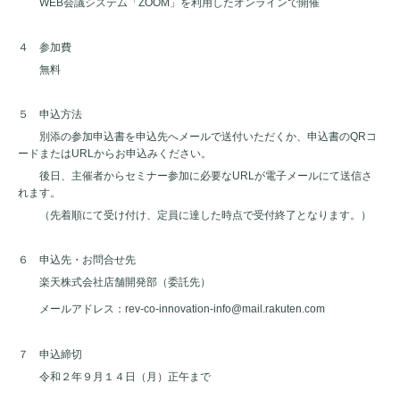
WEB会議システム「ZOOM」を利用したオンラインで開催
４ 参加費
無料
５ 申込方法
別添の参加申込書を申込先へメールで送付いただくか、申込書のQRコ
ードまたはURLからお申込みください。
後日、主催者からセミナー参加に必要なURLが電子メールにて送信さ
れます。
（先着順にて受け付け、定員に達した時点で受付終了となります。）
６ 申込先・お問合せ先
楽天株式会社店舗開発部（委託先）
メールアドレス：rev-co-innovation-info@mail.rakuten.com
７ 申込締切
令和２年９月１４日（月）正午まで