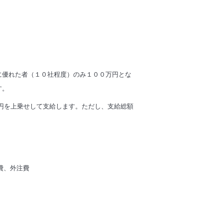
に優れた者（１０社程度）のみ１００万円とな
す。
円を上乗せして支給します。ただし、支給総額
費、外注費