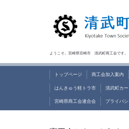
ようこそ。宮崎県宮崎市 清武町商工会です
トップページ
商工会加入案内
はんきゅう軽トラ市
清武町カー
宮崎県商工会連合会
プライバシ