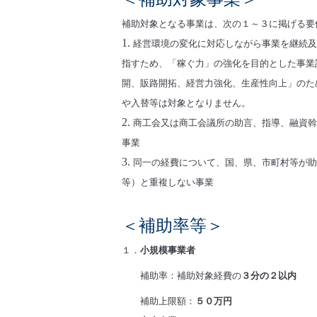
補助対象となる事業は、次の１～３に掲げる要
経営環境の変化に対応しながら事業を継続及
指すため、
「稼ぐ力」の強化を目的とした事業
開、販路開拓、
経営力強化、生産性向上」のた
や入替等は対象となりません。
商工会又は商工会議所の助言、指導、融資斡
事業
同一の経費について、国、県、市町村等が助
等）と重複しない事業
＜補助率等＞
１．
小規模事業者
補助率：補助対象経費の
３分の２以内
補助上限額：
５０万円