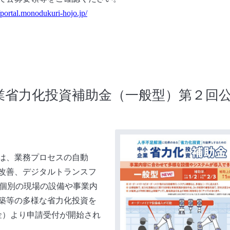
//portal.monodukuri-hojo.jp/
業省力化投資補助金（一般型）第２回
は、業務プロセスの自動
改善、デジタルトランスフ
の個別の現場の設備や事業内
築等の多様な省力化投資を
（金）より申請受付が開始され