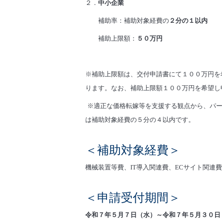
２．
中小企業
補助率：補助対象経費の
２分の１以内
補助上限額：
５０万円
※補助上限額は、交付申請書にて１００万円を
ります。
なお、補助上限額１００万円を希望し
※適正な価格転嫁等を支援する観点から、パ
は補助対象経費の５分の４以内です。
＜補助対象経費＞
機械装置等費、IT導入関連費、ECサイト関連
＜申請受付期間＞
令和７年５月７日（水）～令和７年５月３０日