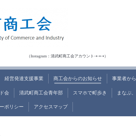
。 （Instagram：清武町商工会アカウント⇢⇢⇢）
経営発達支援事業
商工会からのお知らせ
事業者か
ド会
清武町商工会青年部
スマホで町歩き
まなぶ、
ーポリシー
アクセスマップ