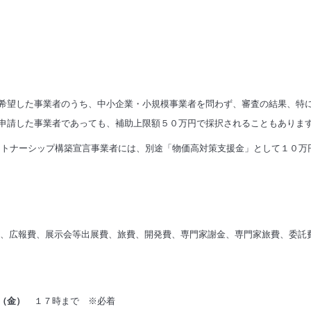
希望した事業者のうち、中小企業・小規模事業者を問わず、審査の結果、特
申請した事業者であっても、補助上限額５０万円で採択されることもありま
ートナーシップ構築宣言事業者には、別途「物価高対策支援金」として１０万
費、広報費、展示会等出展費、旅費、開発費、
専門家謝金、専門家旅費、委託
（金）
１７時まで ※必着