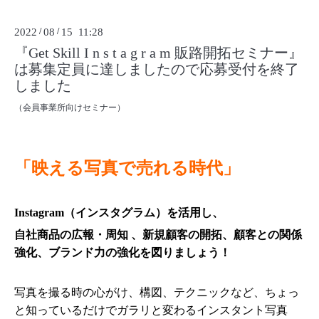
2022
/
08
/
15 11:28
『Get Skill I n s t a g r a m 販路開拓セミナー』
は募集定員に達しましたので応募受付を終了
しました
（会員事業所向けセミナー）
「映える写真で売れる時代」
Instagram（イン
スタグラム）を活用し、
自社商品の広報・周知 、新規顧
客の開拓、
顧客との関係
強化、
ブランド力の
強化を図りましょう！
写真を撮る時の心がけ、構図、テクニックなど、ちょっ
と知っ
ているだけでガラリと変わるインスタント写真