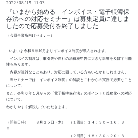
2022
/
08
/
15 11:03
『いまから始める インボイス・電子帳簿保
存法への対応セミナー』は募集定員に達しま
したので応募受付を終了しました
（会員事業所向けセミナー）
いよいよ令和５年10月よりインボイス制度が導入されます。
インボイス制度は、取引先や自社の消費税申告に大きな影響を及ぼす可能
性もあります。
内容が複雑なこともあり、対応に困っている方もいるかもしれません。
当セミナーでは「インボイス制度」の解説とこれからの実務で必要なこと
について、
また、令和６年１月からの「電子帳簿保存法」のポイントと義務化への対応
について、
わかりやすく解説していただきます。
（開催日時） ８月２５日（木） （１回目）１４：３０～１６：３
０
（２回目）１８：３０～２０：３