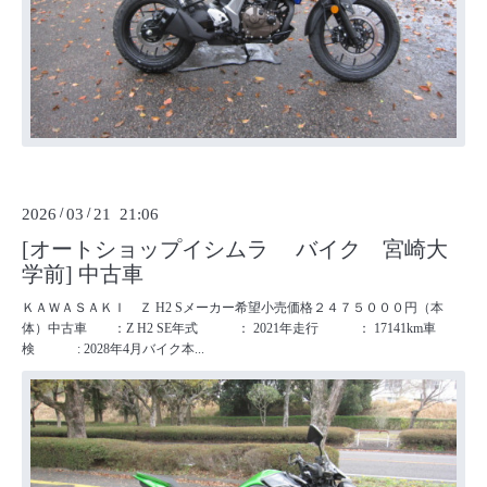
2026
/
03
/
21 21:06
[オートショップイシムラ バイク 宮崎大
学前] 中古車
ＫＡＷＡＳＡＫＩ Ｚ H2 Sメーカー希望小売価格２４７５０００円（本
体）中古車 ：Z H2 SE年式 ： 2021年走行 ： 17141km車
検 : 2028年4月バイク本...