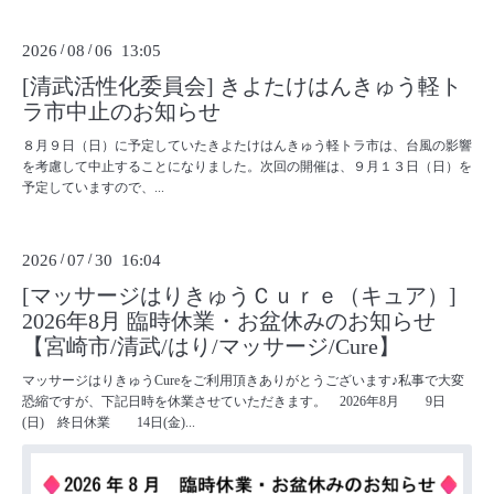
2026
/
08
/
06 13:05
[清武活性化委員会] きよたけはんきゅう軽ト
ラ市中止のお知らせ
８月９日（日）に予定していたきよたけはんきゅう軽トラ市は、台風の影響
を考慮して中止することになりました。次回の開催は、９月１３日（日）を
予定していますので、...
2026
/
07
/
30 16:04
[マッサージはりきゅうＣｕｒｅ（キュア）]
2026年8月 臨時休業・お盆休みのお知らせ
【宮崎市/清武/はり/マッサージ/Cure】
マッサージはりきゅうCureをご利用頂きありがとうございます♪私事で大変
恐縮ですが、下記日時を休業させていただきます。 2026年8月 9日
(日) 終日休業 14日(金)...