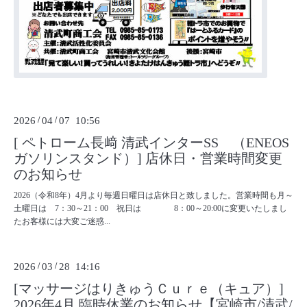
2026
/
04
/
07 10:56
[ ペトローム長﨑 清武インターSS （ENEOS
ガソリンスタンド）] 店休日・営業時間変更
のお知らせ
2026（令和8年）4月より毎週日曜日は店休日と致しました。営業時間も月～
土曜日は 7：30～21：00 祝日は 8：00～20:00に変更いたしまし
たお客様には大変ご迷惑...
2026
/
03
/
28 14:16
[マッサージはりきゅうＣｕｒｅ（キュア）]
2026年4月 臨時休業のお知らせ【宮崎市/清武/