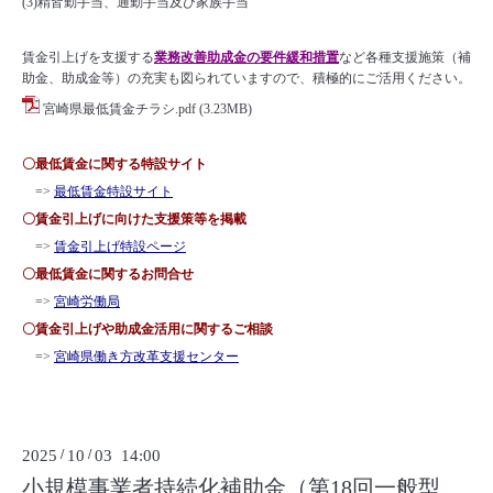
(3)精皆勤手当、通勤手当及び家族手当
賃金引上げを支援する
業務改善助成金の要件緩和措置
など各種支援施策（補
助金、助成金等）の充実も図られていますので、積極的にご活用ください。
宮崎県最低賃金チラシ.pdf
(3.23MB)
〇最低賃金に関する特設サイト
=>
最低賃金特設サイト
〇賃金引上げに向けた支援策等を掲載
=>
賃金引上げ特設ページ
〇最低賃金に関するお問合せ
=>
宮崎労働局
〇賃金引上げや助成金活用に関するご相談
=>
宮崎県働き方改革支援センター
2025
/
10
/
03 14:00
小規模事業者持続化補助金（第18回一般型、