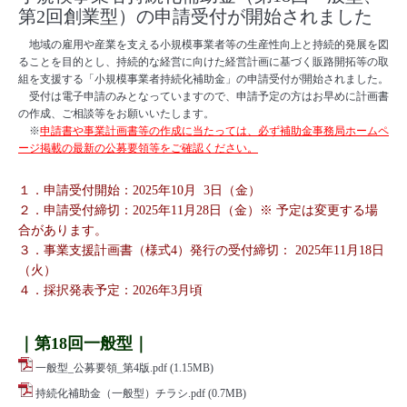
第2回創業型）の申請受付が開始されました
地域の雇用や産業を支える小規模事業者等の生産性向上と持続的発展を図
ることを目的とし、持続的な経営に向けた経営計画に基づく販路開拓等の取
組を支援する「小規模事業者持続化補助金」の申請受付が開始されました。
受付は電子申請のみとなっていますので、申請予定の方はお早めに計画書
の作成、ご相談等をお願いいたします。
※
申請書や事業計画書等の作成に当たっては、必ず補助金事務局ホームペ
ージ掲載の最新の公募要領等
をご確認ください。
１．申請受付開始：2025年10月 3日（金）
２．申請受付締切：2025年11月28日（金）※ 予定は変更する場
合があります。
３．事業支援計画書（様式4）発行の受付締切： 2025年11月18日
（火）
４．採択発表予定：2026年3月頃
｜第18回一般型｜
一般型_公募要領_第4版.pdf
(1.15MB)
持続化補助金（一般型）チラシ.pdf
(0.7MB)