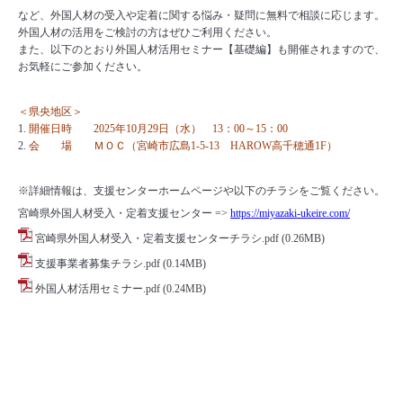
など、外国人材の受入や定着に関する悩み・疑問に無料で相談に応じます。
外国人材の活用をご検討の方はぜひご利用ください。
また、以下のとおり外国人材活用セミナー【基礎編】も開催されますので、
お気軽にご参加ください。
＜県央地区＞
開催日時 2025年10月29日（水） 13：00～15：00
会 場 ＭＯＣ（宮崎市広島1-5-13 HAROW高千穂通1F）
※詳細情報は、支援センターホームページや以下のチラシをご覧ください。
宮崎県外国人材受入・定着支援センター =>
https://miyazaki-ukeire.com/
宮崎県外国人材受入・定着支援センターチラシ.pdf
(0.26MB)
支援事業者募集チラシ.pdf
(0.14MB)
外国人材活用セミナー.pdf
(0.24MB)