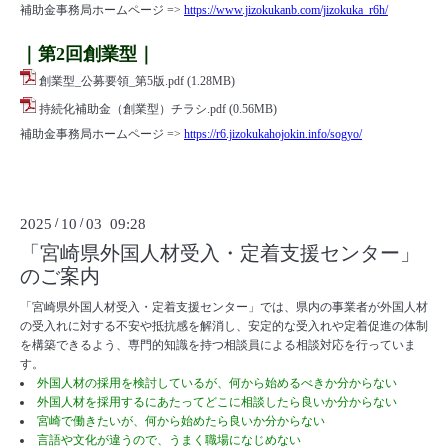
補助金事務局ホームページ =>
https://www.jizokukanb.com/jizokuka_r6h/
｜第2回創業型｜
創業型_公募要領_第5版.pdf
(1.28MB)
持続化補助金（創業型）チラシ.pdf
(0.56MB)
補助金事務局ホームページ =>
https://r6.jizokukahojokin.info/sogyo/
2025
/
10
/
03 09:28
「宮崎県外国人材受入・定着支援センター」
のご案内
「宮崎県外国人材受入・定着支援センター」では、県内の事業者が外国人材
の受入れに対する不安や抵抗感を解消し、安定的な受入れや定着促進の体制
を構築できるよう、専門的知識を持つ相談員による相談対応を行っていま
す。
外国人材の採用を検討しているが、何から始めるべきか分からない
外国人材を採用するにあたってどこに相談したら良いか分からない
宮崎で働きたいが、何から始めたら良いか分からない
言語や文化が違うので、うまく職場になじめない