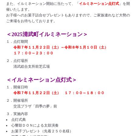
また、イルミネーション開始に当たって、「
イルミネーション点灯式
」を開
催いたします。
お子様へのお菓子詰合せプレゼントもありますので、ご家族連れなど大勢の
ご来場をお待ちしております。
＜2025清武町イルミネーション＞
１．点灯期間
令和７年１１月２２日（土）～令和８年１月１０日（土）
１７：００～２３：００
２．点灯場所
清武総合支所前芝広場
＜イルミネーション点灯式＞
１．開催日時
令和７年１１月２２日（土） １７：００～１８：００
２．開催場所
交流プラザ「四季の夢」前
３．実施内容
点灯式典
心響鼓ＤＯＮによる太鼓演奏
お菓子プレゼント（先着２５０名様）