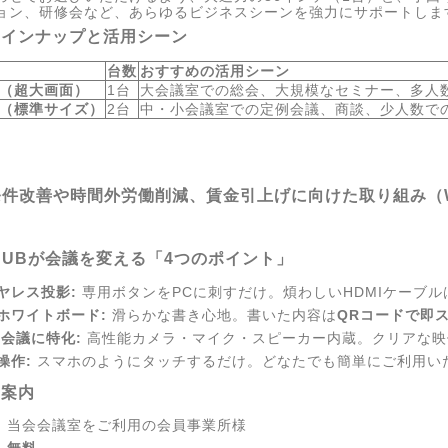
ョン、研修会など、あらゆるビジネスシーンを強力にサポートしま
ラインナップと活用シーン
台数
おすすめの活用シーン
チ（超大画面）
1台
大会議室での総会、大規模なセミナー、多人
チ（標準サイズ）
2台
中・小会議室での定例会議、商談、少人数での
件改善や時間外労働削減、賃金引上げに向けた取り組み（W
XHUBが会議を変える「4つのポイント」
ヤレス投影:
専用ボタンをPCに刺すだけ。煩わしいHDMIケーブル
ホワイトボード:
滑らかな書き心地。書いた内容は
QRコードで即
B会議に特化:
高性能カメラ・マイク・スピーカー内蔵。クリアな映
操作:
スマホのようにタッチするだけ。どなたでも簡単にご利用い
用案内
:
当会会議室をご利用の会員事業所様
:
無料