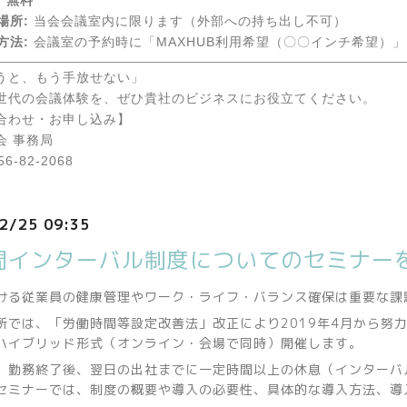
場所:
当会会議室内に限ります（外部への持ち出し不可）
方法:
会議室の予約時に「MAXHUB利用希望（〇〇インチ希望）
うと、もう手放せない」
世代の会議体験を、ぜひ貴社のビジネスにお役立てください。
合わせ・お申し込み】
会 事務局
6-82-2068
2/25 09:35
間インターバル制度についてのセミナー
ける従業員の健康管理やワーク・ライフ・バランス確保は重要な課
所では、「労働時間等設定改善法」改正により2019年4月から努
ハイブリッド形式（オンライン・会場で同時）開催します。
、勤務終了後、翌日の出社までに一定時間以上の休息（インターバ
セミナーでは、制度の概要や導入の必要性、具体的な導入方法、導