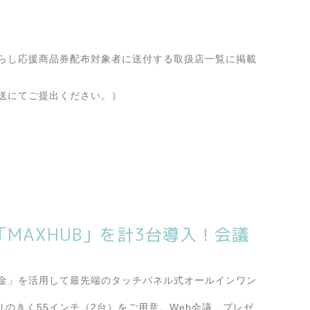
らし応援商品券配布対象者に
送付する取扱店一覧に掲載
送にてご提出ください。）
MAXHUB」を計3台導入！会議
金」を活用して最先端のタッチパネル式オールインワン
のきく55インチ（2台）をご用意。Web会議、プレゼ