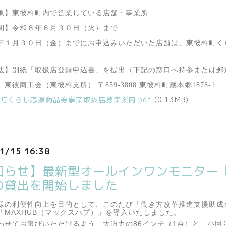
象】東彼杵町内で営業している店舗・事業所
間】令和８年６月３０日（火）まで
年１月３０日（金）までにお申込みいただいた店舗は、東彼杵町く
）
法】別紙「取扱店登録申込書」を提出（
下記の窓口へ持参または郵
】東彼商工会（東彼杵支所）
〒
859-3808
東彼杵町蔵本郷
1878-1
町くらし応援商品券事業取扱店募集案内.pdf
(0.13MB)
1/15 16:38
知らせ】最新型オールインワンモニター「
の貸出を開始しました
様の利便性向上を目的として、このたび「働き方改革推進支援助成
「MAXHUB（マックスハブ）」を導入いたしました。
わせてお選びいただけるよう、大迫力の86インチ（1台）と、小回り