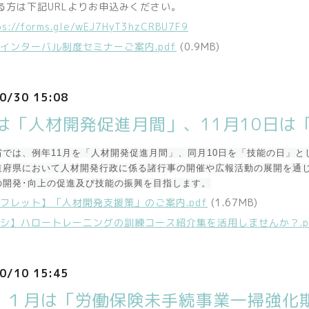
る方は下記URLよりお申込みください。
ps://forms.gle/wEJ7HyT3hzCRBU7F9
インターバル制度セミナーご案内.pdf
(0.9MB)
0/30 15:08
月は「人材開発促進月間」、11月10日は
省では、例年11月を「人材開発促進月間」、同月10日を「技能の日」と
道府県において人材開発行政に係る諸行事の開催や広報活動の展開を通
の開発･向上の促進及び技能の振興を目指します。
フレット】「人材開発支援策」のご案内.pdf
(1.67MB)
シ】ハロートレーニングの訓練コース紹介集を活用しませんか？.p
0/10 15:45
１１月は「労働保険未手続事業一掃強化