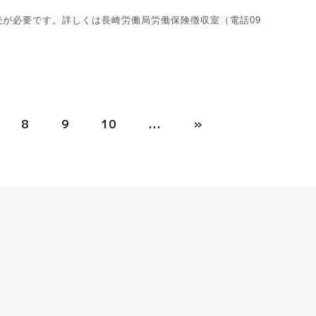
が必要です。詳しくは長崎労働局労働保険徴収室（電話09
8
9
10
...
»