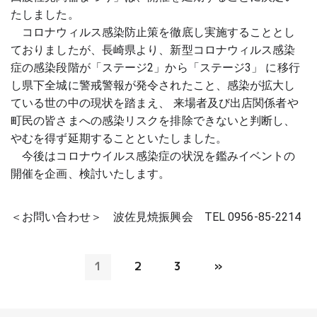
たしました。
　コロナウィルス感染防止策を徹底し実施することとし
ておりました
が、長崎県より、新型コロナウィルス感染
症の感染段階が「ステージ
2」から「ステージ3」 に移行
し県下全城に警戒警報が発令されたこ
と、感染が拡大し
ている世の中の現状を踏まえ、 来場者及び出店関係
者や
町民の皆さまへの感染リスクを排除できないと判断し、
やむを得ず
延期することといたしました。
　今後はコロナウイルス感染症の状況を鑑みイベントの
開催を企画、
検討いたします。
＜お問い合わせ＞　
波佐見焼振興会　
TEL 0956-85-2214
1
2
3
»