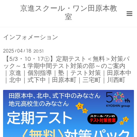
京進スクール・ワン田原本教
室
インフォメーション
2025
04
18
/
/
20:51
【5/3・10・17㊏】定期テスト＜無料＞対策パ
ック～１学期中間テスト対策の部～のご案内
｜京進｜個別指導｜塾｜テスト対策｜田原本中
｜北中｜式下中｜田原本町｜三宅町｜川西町