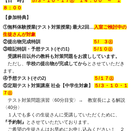
【日 時】
５/３・１０・１７㊏ １４：００ ～ １
８：００
【参加特典】
①無料体験授業(テスト対策授業) 最大2回…
入室ご検討中の
生徒さんが対象
②提出物完成特訓
５/ ３㊏
③暗記特訓・予想テスト(その1)
５/１０㊏
受講科目以外の教科も対策問題をお渡ししています。
ただし、
学校の提出物が完成してから
とさせていただき
ます。
④予想テスト(その2)
５/１７㊏
⑤定期テスト対策講座 社会【中学生対象】
５/３・１０・１
７㊏
テスト対策問題演習〈60分目安〉→ 教室長による解説
〈40分〉
１人でも多くの生徒さんに受講していただくために、
『予約制』
とさせていただいております。
ご希望の生徒さんはお早めにお申し込みください！ ２