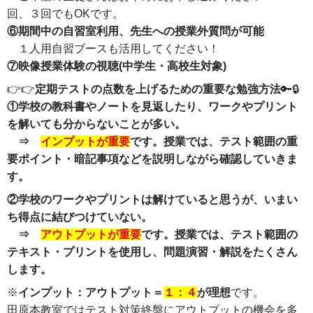
回、３回でもOKです。
⑥期間中の自習室利用、先生への授業外質問が可能
１人用自習ブースも活用してください！
⑦映像授業体験の視聴(中学生・高校生対象)
👉👉
定期テストの点数を上げるための重要な勉強方法
🔑🔒
①学校の教科書やノートを見返したり、ワークやプリント
を解いても分からないことが多い。
⇒
インプットが重要
です。授業では、テスト範囲の重
要ポイント・暗記事項などを説明しながら確認していきま
す。
②学校のワークやプリントは解けていると思うが、いまい
ち得点に結びつけていない。
⇒
アウトプットが重要
です。授業では、テスト範囲の
テキスト・プリントを使用し、問題演習・解説をたくさん
します。
※
インプット：アウトプット＝
１：４
が理想
です。
田原本教室ではテスト対策終盤にアウトプットの機会を多