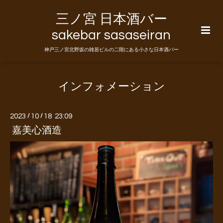
三ノ宮 日本酒バー
sakebar sasaseiran
神戸三ノ宮北野坂の雑居ビルの二階にある小さな日本酒バー
インフォメーション
2023
/
10
/
18 23:09
嘉美心酒造