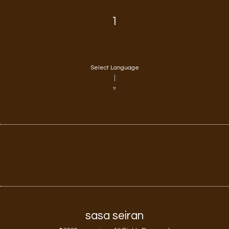
1
Select Language
▼
sasa seiran