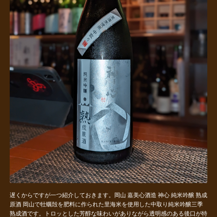
遅くからですが一つ紹介しておきます。岡山 嘉美心酒造 神心 純米吟醸 熟成
原酒 岡山で牡蠣殻を肥料に作られた里海米を使用した中取り純米吟醸三季
熟成酒です。トロッとした芳醇な味わいがありながら透明感のある後口が特