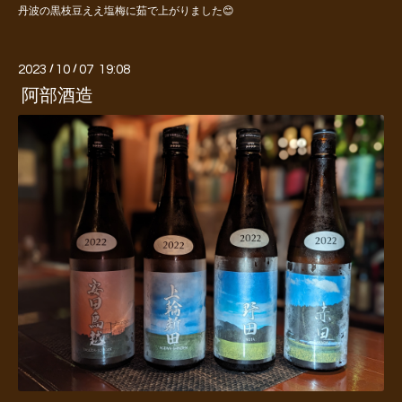
丹波の黒枝豆ええ塩梅に茹で上がりました😊
2023
/
10
/
07 19:08
阿部酒造