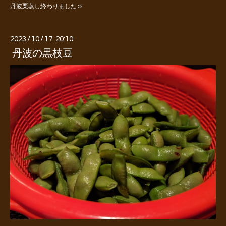
丹波栗蒸し終わりました☺️
2023
/
10
/
17 20:10
丹波の黒枝豆