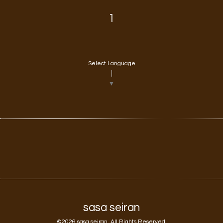
1
Select Language
▼
sasa seiran
©2026
sasa seiran
. All Rights Reserved.