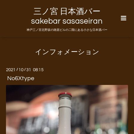
三ノ宮 日本酒バー
sakebar sasaseiran
神戸三ノ宮北野坂の雑居ビルの二階にある小さな日本酒バー
インフォメーション
2021
/
10
/
31 08:15
No6Xtype