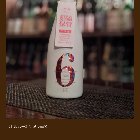
ボトルも一新No,6typeX