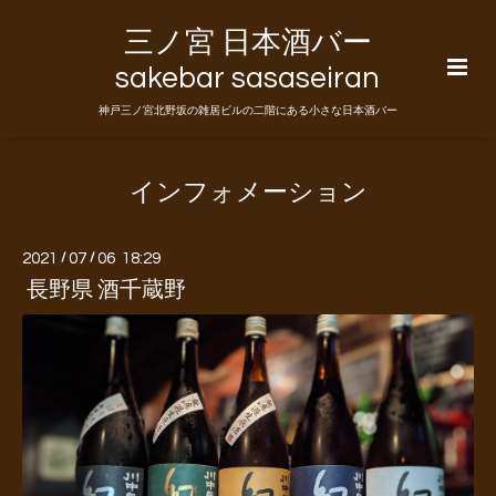
三ノ宮 日本酒バー
sakebar sasaseiran
神戸三ノ宮北野坂の雑居ビルの二階にある小さな日本酒バー
インフォメーション
2021
/
07
/
06 18:29
長野県 酒千蔵野