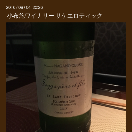
2016
/
08
/
04 20:26
小布施ワイナリー サケエロティック