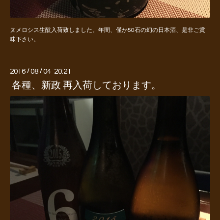
ヌメロシス生酛入荷致しました。年間、僅か50石の幻の日本酒、是非ご賞
味下さい。
2016
/
08
/
04 20:21
各種、新政 再入荷しております。