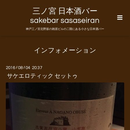
三ノ宮 日本酒バー
sakebar sasaseiran
神戸三ノ宮北野坂の雑居ビルの二階にある小さな日本酒バー
インフォメーション
2016
/
08
/
04 20:37
サケエロティック セットゥ