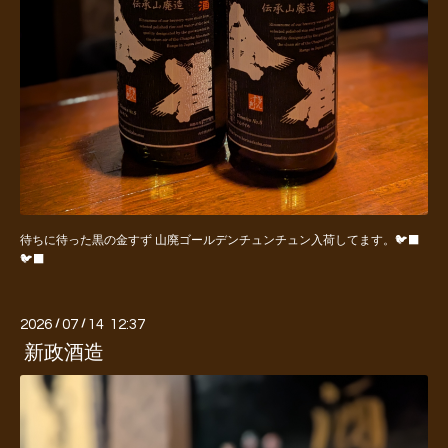
待ちに待った黒の金すず 山廃ゴールデンチュンチュン入荷してます。🐦‍⬛
🐦‍⬛
2026
/
07
/
14 12:37
新政酒造