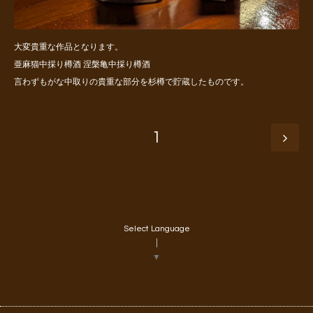
大変貴重な作品となります。
亜麻猫中採り樽酒 涅槃亀中採り樽酒
言わずもがな中取りの貴重な部分を杉樽で貯蔵したものです。
1
Select Language
▼