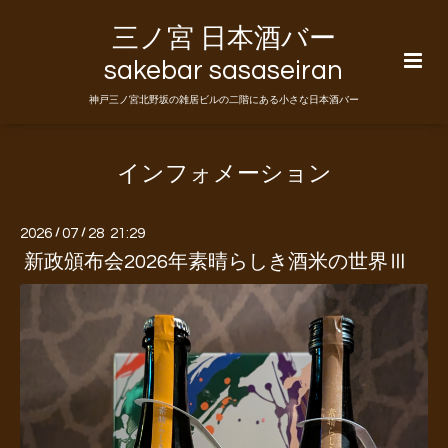
三ノ宮 日本酒バー
sakebar sasaseiran
神戸三ノ宮北野坂の雑居ビルの二階にある小さな日本酒バー
インフォメーション
2026
/
07
/
28 21:29
新政頒布会2026年素晴らしき酒米の世界Ⅲ