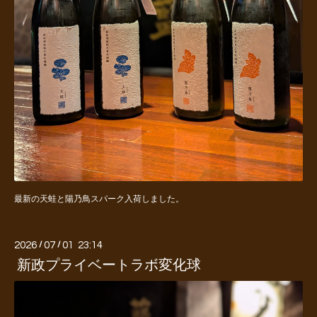
最新の天蛙と陽乃鳥スパーク入荷しました。
2026
/
07
/
01 23:14
新政プライベートラボ変化球