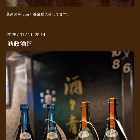
最新のR-typeと亜麻猫入荷してます。
2026
/
07
/
11 20:14
新政酒造