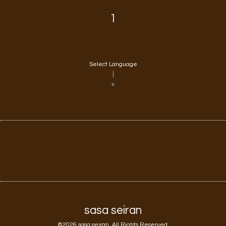
1
Select Language
▼
sasa seiran
©2026
sasa seiran
. All Rights Reserved.