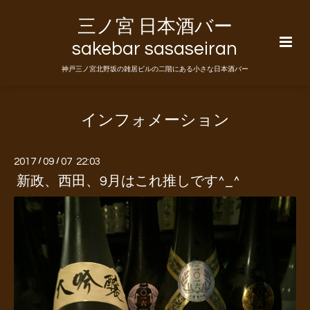
三ノ宮 日本酒バー
sakebar sasaseiran
神戸三ノ宮北野坂の雑居ビルの二階にある小さな日本酒バー
インフォメーション
2017
/
09
/
07 22:03
新政、西田、9月はこれ推しです^_^