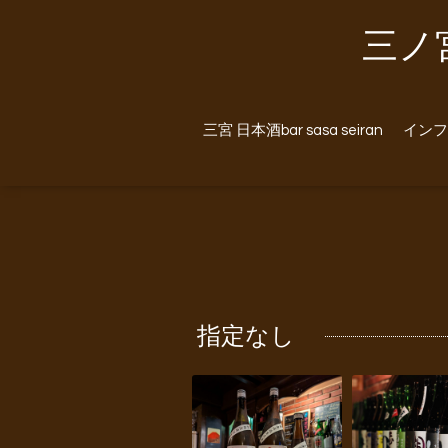
三ノ宮
三宮 日本酒bar sasa seiran
インフ
指定なし