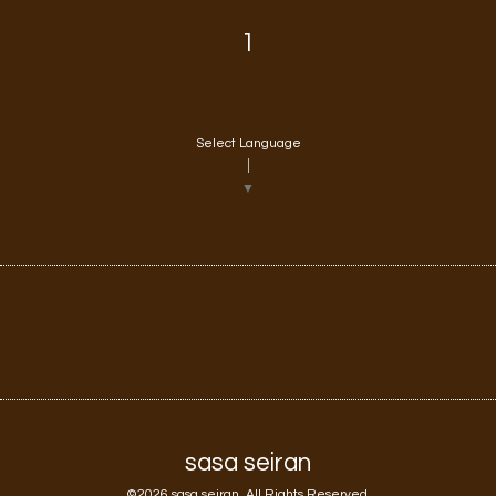
1
Select Language
▼
sasa seiran
©2026
sasa seiran
. All Rights Reserved.