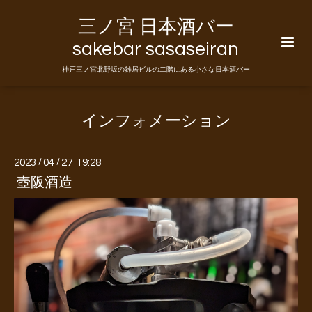
三ノ宮 日本酒バー
sakebar sasaseiran
神戸三ノ宮北野坂の雑居ビルの二階にある小さな日本酒バー
インフォメーション
2023
/
04
/
27 19:28
壺阪酒造