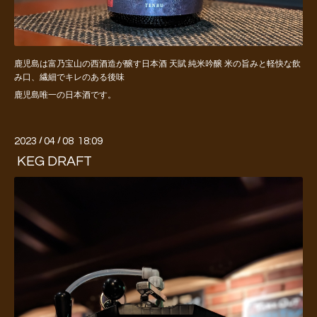
鹿児島は富乃宝山の西酒造が醸す日本酒 天賦 純米吟醸 米の旨みと軽快な飲
み口、繊細でキレのある後味
鹿児島唯一の日本酒です。
2023
/
04
/
08 18:09
KEG DRAFT