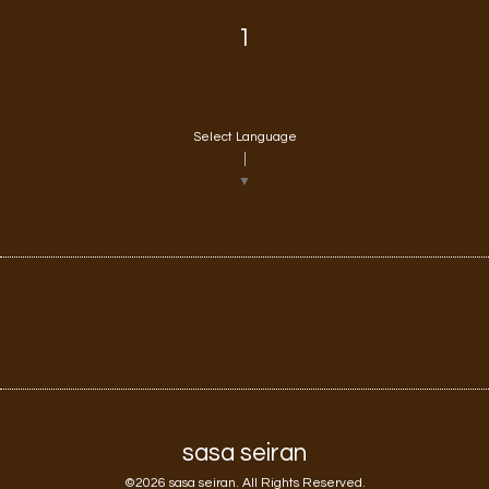
1
Select Language
▼
sasa seiran
©2026
sasa seiran
. All Rights Reserved.