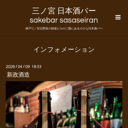
三ノ宮 日本酒バー
sakebar sasaseiran
神戸三ノ宮北野坂の雑居ビルの二階にある小さな日本酒バー
インフォメーション
2026
/
04
/
09 18:33
新政酒造