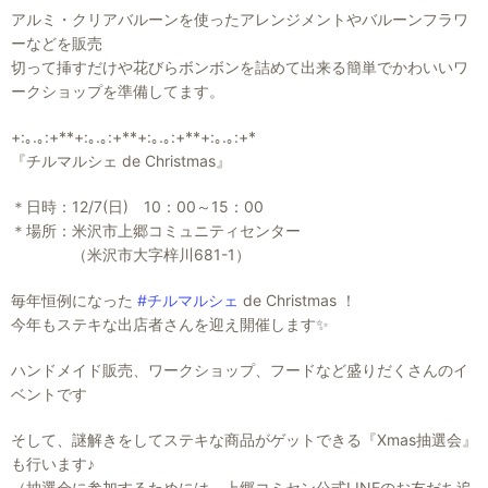
アルミ・クリアバルーンを使ったアレンジメントやバルーンフラワ
ーなどを販売
切って挿すだけや花びらボンボンを詰めて出来る簡単でかわいいワ
ークショップを準備してます。
+:｡.｡:+**+:｡.｡:+**+:｡.｡:+**+:｡.｡:+*
『チルマルシェ de Christmas』
＊日時：12/7(日) 10：00～15：00
＊場所：米沢市上郷コミュニティセンター
（米沢市大字梓川681-1）
毎年恒例になった
#チルマルシェ
de Christmas ！
今年もステキな出店者さんを迎え開催します✨
ハンドメイド販売、ワークショップ、フードなど盛りだくさんのイ
ベントです
そして、謎解きをしてステキな商品がゲットできる『Xmas抽選会』
も行います♪
（抽選会に参加するためには、上郷コミセン公式LINEのお友だち追