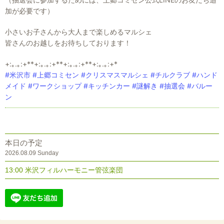
加が必要です）
小さいお子さんから大人まで楽しめるマルシェ
皆さんのお越しをお待ちしております！
+:｡.｡:+**+:｡.｡:+**+:｡.｡:+**+:｡.｡:+*
#米沢市
#上郷コミセン
#クリスマスマルシェ
#チルクラブ
#ハンド
メイド
#ワークショップ
#キッチンカー
#謎解き
#抽選会
#バルー
ン
本日の予定
2026.08.09 Sunday
13:00 米沢フィルハーモニー管弦楽団