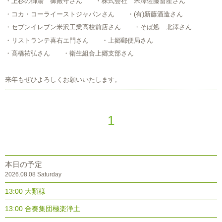
・上杉の御湯 御殿守さん ・株式会社 米澤佐藤畜産さん
・コカ・コーライーストジャパンさん ・(有)新藤酒造さん
・セブンイレブン米沢工業高校前店さん ・そば処 北澤さん
・リストランテ喜右エ門さん ・上郷郵便局さん
・髙橋祐弘さん ・衛生組合上郷支部さん
来年もぜひよろしくお願いいたします。
1
本日の予定
2026.08.08 Saturday
13:00 大類様
13:00 合奏集団極楽浄土