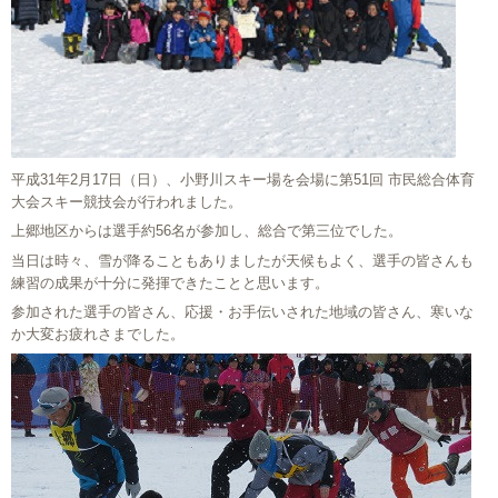
平成31年2月17日（日）、小野川スキー場を会場に第51回 市民総合体育
大会スキー競技会が行われました。
上郷地区からは選手約56名が参加し、総合で第三位でした。
当日は時々、雪が降ることもありましたが天候もよく、選手の皆さんも
練習の成果が十分に発揮できたことと思います。
参加された選手の皆さん、応援・お手伝いされた地域の皆さん、寒いな
か大変お疲れさまでした。