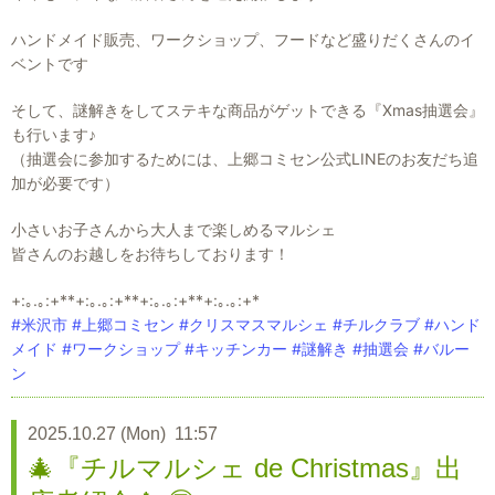
ハンドメイド販売、ワークショップ、フードなど盛りだくさんのイ
ベントです
そして、謎解きをしてステキな商品がゲットできる『Xmas抽選会』
も行います♪
（抽選会に参加するためには、上郷コミセン公式LINEのお友だち追
加が必要です）
小さいお子さんから大人まで楽しめるマルシェ
皆さんのお越しをお待ちしております！
+:｡.｡:+**+:｡.｡:+**+:｡.｡:+**+:｡.｡:+*
#米沢市
#上郷コミセン
#クリスマスマルシェ
#チルクラブ
#ハンド
メイド
#ワークショップ
#キッチンカー
#謎解き
#抽選会
#バルー
ン
2025.10.27 (Mon) 11:57
🎄『チルマルシェ de Christmas』出