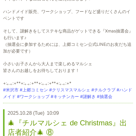
ハンドメイド販売、ワークショップ、フードなど盛りだくさんのイ
ベントです
そして、謎解きをしてステキな商品がゲットできる『Xmas抽選会』
も行います♪
（抽選会に参加するためには、上郷コミセン公式LINEのお友だち追
加が必要です）
小さいお子さんから大人まで楽しめるマルシェ
皆さんのお越しをお待ちしております！
+:｡.｡:+**+:｡.｡:+**+:｡.｡:+**+:｡.｡:+*
#米沢市
#上郷コミセン
#クリスマスマルシェ
#チルクラブ
#ハンド
メイド
#ワークショップ
#キッチンカー
#謎解き
#抽選会
2025.10.28 (Tue) 10:09
🎄『チルマルシェ de Christmas』出
店者紹介🎄 ⑧