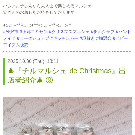
小さいお子さんから大人まで楽しめるマルシェ
皆さんのお越しをお待ちしております！
+:｡.｡:+**+:｡.｡:+**+:｡.｡:+**+:｡.｡:+*
#米沢市
#上郷コミセン
#クリスマスマルシェ
#チルクラブ
#ハンド
メイド
#ワークショップ
#キッチンカー
#謎解き
#抽選会
#ベビー
アイテム販売
2025.10.30 (Thu) 13:11
🎄『チルマルシェ de Christmas』出
店者紹介🎄 ⑨