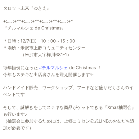
タロット未来『ゆきえ』
+:｡.｡:+**+:｡.｡:+**+:｡.｡:+**+:｡.｡:+*
『チルマルシェ de Christmas』
＊日時：12/7(日) 10：00～15：00
＊場所：米沢市上郷コミュニティセンター
（米沢市大字梓川681-1）
毎年恒例になった
#チルマルシェ
de Christmas ！
今年もステキな出店者さんを迎え開催します✨
ハンドメイド販売、ワークショップ、フードなど盛りだくさんのイ
ベントです
そして、謎解きをしてステキな商品がゲットできる『Xmas抽選会』
も行います♪
（抽選会に参加するためには、上郷コミセン公式LINEのお友だち追
加が必要です）