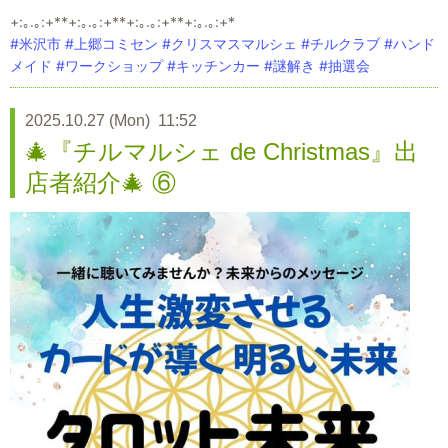
+:｡.｡:+**+:｡.｡:+**+:｡.｡:+**+:｡.｡:+*
#米沢市
#上郷コミセン
#クリスマスマルシェ
#チルクラブ
#ハンド
メイド
#ワークショップ
#キッチンカー
#謎解き
#抽選会
2025.10.27 (Mon) 11:52
🎄『チルマルシェ de Christmas』出
店者紹介🎄 ⑥