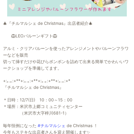
🎄『チルマルシェ de Christmas』出店者紹介🎄
🦁LEOバルーンギフト🦁
アルミ・クリアバルーンを使ったアレンジメントやバルーンフラワ
ーなどを販売
切って挿すだけや花びらボンボンを詰めて出来る簡単でかわいいワ
ークショップを準備してます。
+:｡.｡:+**+:｡.｡:+**+:｡.｡:+**+:｡.｡:+*
『チルマルシェ de Christmas』
＊日時：12/7(日) 10：00～15：00
＊場所：米沢市上郷コミュニティセンター
（米沢市大字梓川681-1）
毎年恒例になった
#チルマルシェ
de Christmas ！
今年もステキな出店者さんを迎え開催します✨