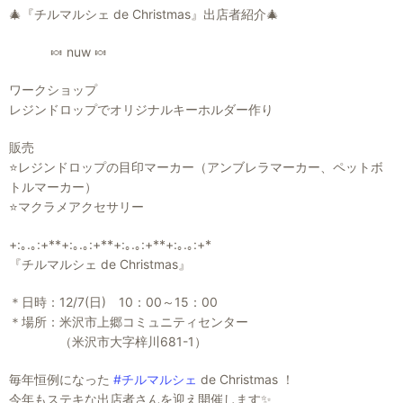
🎄『チルマルシェ de Christmas』出店者紹介🎄
🍬 nuw 🍬
ワークショップ
レジンドロップでオリジナルキーホルダー作り
販売
⭐レジンドロップの目印マーカー（アンブレラマーカー、ペットボ
トルマーカー）
⭐マクラメアクセサリー
+:｡.｡:+**+:｡.｡:+**+:｡.｡:+**+:｡.｡:+*
『チルマルシェ de Christmas』
＊日時：12/7(日) 10：00～15：00
＊場所：米沢市上郷コミュニティセンター
（米沢市大字梓川681-1）
毎年恒例になった
#チルマルシェ
de Christmas ！
今年もステキな出店者さんを迎え開催します✨