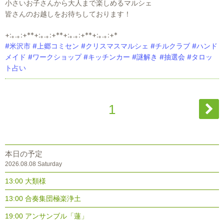
小さいお子さんから大人まで楽しめるマルシェ
皆さんのお越しをお待ちしております！
+:｡.｡:+**+:｡.｡:+**+:｡.｡:+**+:｡.｡:+*
#米沢市
#上郷コミセン
#クリスマスマルシェ
#チルクラブ
#ハンド
メイド
#ワークショップ
#キッチンカー
#謎解き
#抽選会
#タロッ
ト占い
1
本日の予定
2026.08.08 Saturday
13:00 大類様
13:00 合奏集団極楽浄土
19:00 アンサンブル「蓮」