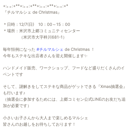
+:｡.｡:+**+:｡.｡:+**+:｡.｡:+**+:｡.｡:+*
『チルマルシェ de Christmas』
＊日時：12/7(日) 10：00～15：00
＊場所：米沢市上郷コミュニティセンター
（米沢市大字梓川681-1）
毎年恒例になった
#チルマルシェ
de Christmas ！
今年もステキな出店者さんを迎え開催します✨
ハンドメイド販売、ワークショップ、フードなど盛りだくさんのイ
ベントです
そして、謎解きをしてステキな商品がゲットできる『Xmas抽選会』
も行います♪
（抽選会に参加するためには、上郷コミセン公式LINEのお友だち追
加が必要です）
小さいお子さんから大人まで楽しめるマルシェ
皆さんのお越しをお待ちしております！