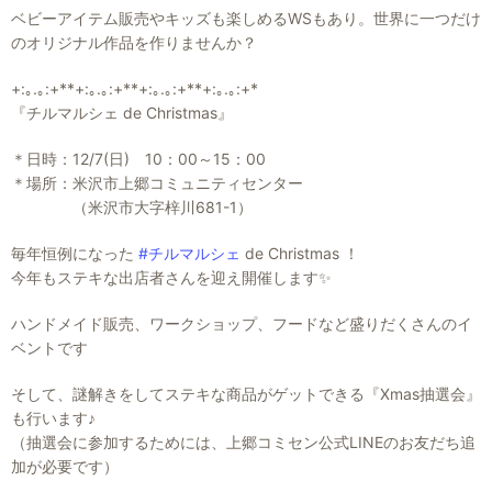
ベビーアイテム販売やキッズも楽しめるWSもあり。世界に一つだけ
のオリジナル作品を作りませんか？
+:｡.｡:+**+:｡.｡:+**+:｡.｡:+**+:｡.｡:+*
『チルマルシェ de Christmas』
＊日時：12/7(日) 10：00～15：00
＊場所：米沢市上郷コミュニティセンター
（米沢市大字梓川681-1）
毎年恒例になった
#チルマルシェ
de Christmas ！
今年もステキな出店者さんを迎え開催します✨
ハンドメイド販売、ワークショップ、フードなど盛りだくさんのイ
ベントです
そして、謎解きをしてステキな商品がゲットできる『Xmas抽選会』
も行います♪
（抽選会に参加するためには、上郷コミセン公式LINEのお友だち追
加が必要です）