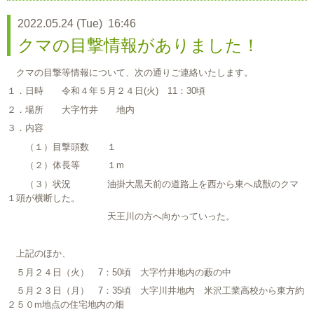
2022.05.24 (Tue) 16:46
クマの目撃情報がありました！
クマの目撃等情報について、次の通りご連絡いたします。
１．日時 令和４年５月２４日(火) 11：30頃
２．場所 大字竹井 地内
３．内容
（１）目撃頭数 １
（２）体長等 １m
（３）状況 油掛大黒天前の道路上を西から東へ成獣のクマ
１頭が横断した。
天王川の方へ向かっていった。
上記のほか、
５月２４日（火） 7：50頃 大字竹井地内の藪の中
５月２３日（月） 7：35頃 大字川井地内 米沢工業高校から東方約
２５０m地点の住宅地内の畑