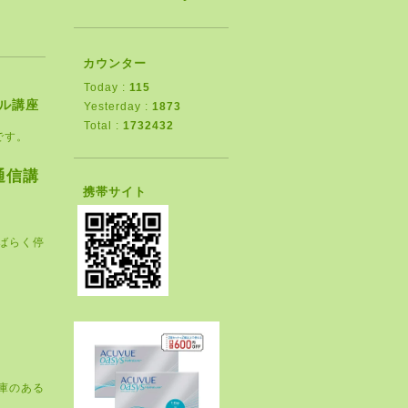
カウンター
Today :
115
ル講座
Yesterday :
1873
Total :
1732432
です。
通信講
携帯サイト
ばらく停
庫のある