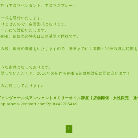
材料（アロマペンダント、アロマスプレー）
材一式を送付いたします。
ありませんので、自習形式となります。
メールにて対応いたします。
の割引、卸販売の特典は店頭受講と同様です。
込み後、教材の準備をいたしますので、発送までに１週間～10日程度お時間
。
ような条件となっております。
受講していただくと、2018年の新作も割引＆卸価格対応に間に合います！
込みお待ちしております♪
ヴァンヴェール式アンシェントメモリーオイル講座【店舗開催・女性限定 通
shop.aroma-ventvert.com/?pid=42705449
1