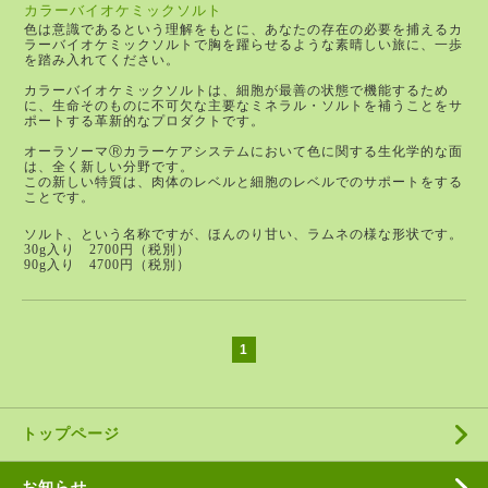
カラーバイオケミックソルト
色は意識であるという理解をもとに、あなたの存在の必要を捕えるカ
ラーバイオケミックソルトで胸を躍らせるような素晴しい旅に、一歩
を踏み入れてください。
カラーバイオケミックソルトは、細胞が最善の状態で機能するため
に、生命そのものに不可欠な主要なミネラル・ソルトを補うことをサ
ポートする革新的なプロダクトです。
オーラソーマⓇカラーケアシステムにおいて色に関する生化学的な面
は、全く新しい分野です。
この新しい特質は、肉体のレベルと細胞のレベルでのサポートをする
ことです。
ソルト、という名称ですが、ほんのり甘い、ラムネの様な形状です。
30g入り 2700円（税別）
90g入り 4700円（税別）
1
トップページ
お知らせ