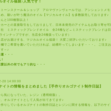
ルオイル福袋♪人気です！
ストーンスクール＆ショップ アロマヴァンヴェール
では、
アンシェントメモ
じめ、願いが叶う魔法のオイル【マジカルオイル】を多数販売しております♪
んと100種類以上！
ーカーとの直接取引をしておりまして、日本未発売のアイテムもお取り寄せ可
イ社 ミスティックブレンドオイル 全24種
など←ミスティックブレンドは日
のラインナップですが、当店全24種扱っています）
当店がお届けする、マジカルオイル福袋！ 大変ご好評いただいております♪
ト欄でご希望を書いていただければ、結構叶ってしまいます・・・。 ご注文
す～♪
金運・・・
気！
恋愛以外の何でもアリ的な・・・
2-20 14:00:00
ナイトの情報をまとめました【手作りオルゴナイト制作日誌】
から気になっていた、レジン（透明樹脂）。
近、オルゴナイトとして人気が出てきてます♪
手作りしているオルゴナイトの制作日誌とレジンに関する情報を、以下のサイ
た。