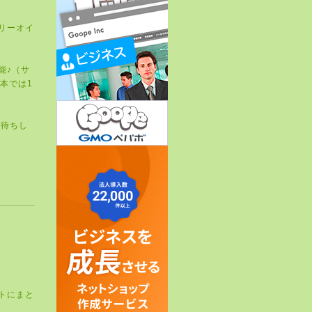
リーオイ
能♪（
サ
本では1
お待ちし
トにまと