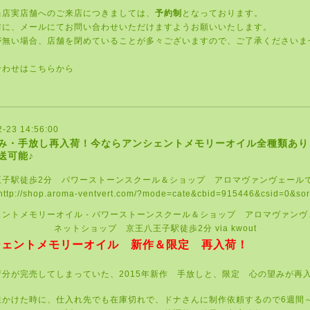
当店実店舗へのご来店につきましては、
予約制
となっております。
前に、メールにてお問い合わせいただけますようお願いいたします。
が無い場合、店舗を閉めていることが多々ございますので、ご了承くださいま
合わせはこちらから
2-23 14:56:00
み・手放し再入荷！今ならアンシェントメモリーオイル全種類あり
送可能♪
王子駅徒歩2分 パワーストーンスクール＆ショップ アロマヴァンヴェール
ェントメモリーオイル - パワーストーンスクール＆ショップ アロマヴァン
ネットショップ 京王八王子駅徒歩2分
via
kwout
シェントメモリーオイル 新作＆限定 再入荷！
荷分が完売してしまっていた、
2015
年新作 手放しと、限定 心の望みが再
注かけた時に、仕入れ先でも在庫切れで、ドナさんに制作依頼するので
6
週間