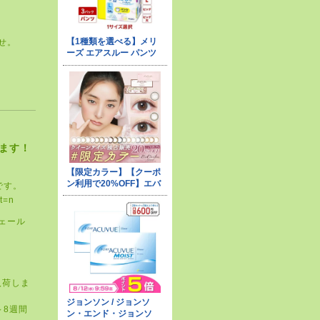
せ。
ます！
です。
ヴェール
入荷しま
～
8
週間