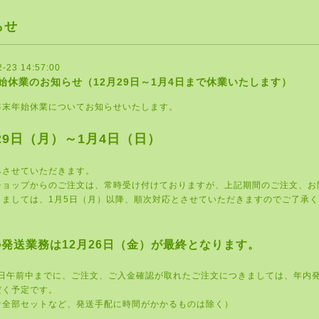
らせ
2-23 14:57:00
始休業のお知らせ（12月29日～1月4日まで休業いたします）
年末年始休業についてお知らせいたします。
29
日（月）～
1
月
4
日（日）
みさせていただきます。
ショップからのご注文は、常時受け付けておりますが、上記期間のご注文、お
しましては、
1
月
5
日（月）以降、順次対応とさせていただきますのでご了承く
の発送業務は
12
月
26
日（金）が最終となります。
日午前中までに、ご注文、ご入金確認が取れたご注文につきましては、年内
だく予定です。
け全部セットなど、発送手配に時間がかかるものは除く）