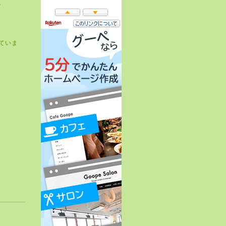
。
ていま