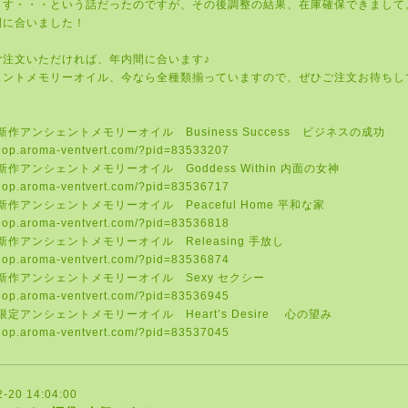
ます・・・という話だったのですが、その後調整の結果、在庫確保できまして
間に合いました！
ご注文いただければ、年内間に合います♪
ェントメモリーオイル、今なら全種類揃っていますので、ぜひご注文お待ちし
新作アンシェントメモリーオイル
Business Success
ビジネスの成功
shop.aroma-ventvert.com/?pid=83533207
新作アンシェントメモリーオイル
Goddess Within
内面の女神
shop.aroma-ventvert.com/?pid=83536717
新作アンシェントメモリーオイル
Peaceful Home
平和な家
shop.aroma-ventvert.com/?pid=83536818
新作アンシェントメモリーオイル
Releasing
手放し
shop.aroma-ventvert.com/?pid=83536874
新作アンシェントメモリーオイル
Sexy
セクシー
shop.aroma-ventvert.com/?pid=83536945
限定アンシェントメモリーオイル
Heart
’
s Desire
心の望み
shop.aroma-ventvert.com/?pid=83537045
2-20 14:04:00