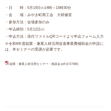
・日 時：
5
月
19
日㈫
14
時～
15
時
30
分
・会 場：みやき町商工会 大研修室
・参加方法：会場参加のみ
・申込締切：
5
月
12
日㈫
・申込方法：添付ファイル
QR
コードより申込フォーム入力
※令和
8
年度副業・兼業人材活用促進事業費補助金の申請に
は、本セミナーの受講が必要です。
副業・兼業人材活用セミナー・相談会.pdf
(0.57MB)